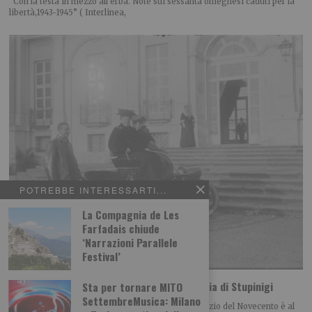
“Con la testa in mezzo all’erba. Note sui sessanta omegnesi caduti per la
libertà,1943-1945” ( Interlinea,
POTREBBE INTERESSARTI...
La Compagnia de Les
Farfadais chiude
‘Narrazioni Parallele
Festival’
Le reali villeggiature alla Palazzina di Caccia di Stupinigi
Sta per tornare MITO
SettembreMusica: Milano
Domenica 9 agosto, ore 15.45 La vita di corte all’inizio del Novecento è al