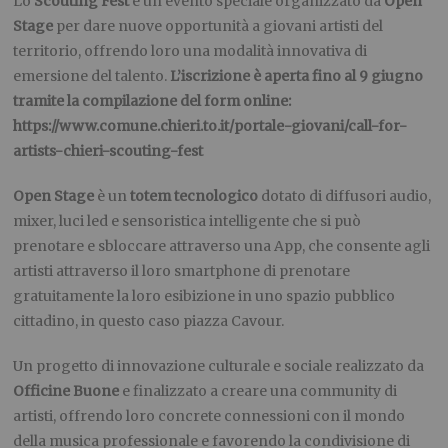
Lo
Scouting Fest
è un evento speciale organizzato da
Open
Stage
per dare nuove opportunità a giovani artisti del
territorio, offrendo loro una modalità innovativa di
emersione del talento.
L’iscrizione è aperta fino al 9 giugno
tramite la compilazione del form online:
https://www.comune.chieri.to.it/portale-giovani/call-for-
artists-chieri-scouting-fest
Open Stage
è un
totem tecnologico
dotato di diffusori audio,
mixer, luci led e sensoristica intelligente che si può
prenotare e sbloccare attraverso una App, che consente agli
artisti attraverso il loro smartphone di prenotare
gratuitamente la loro esibizione in uno spazio pubblico
cittadino, in questo caso piazza Cavour.
Un progetto di innovazione culturale e sociale realizzato da
Officine Buone
e finalizzato a creare una community di
artisti, offrendo loro concrete connessioni con il mondo
della musica professionale e favorendo la condivisione di