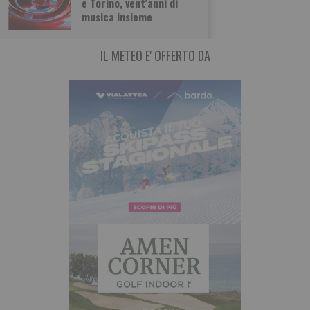
e Torino, vent’anni di
centro della
musica insieme
IL METEO E' OFFERTO DA