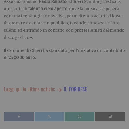
Associazionismo
Paolo Rainato
: «Chieri Scouting Fest sarà
una sorta di
talent a cielo aperto
, dove la musica si sposerà
con una tecnologia innovativa, permettendo ad artisti locali
di suonare e cantare in pubblico, facendo conoscere i loro
talenti ed entrando in contatto con professionisti del mondo
discografico».
Il Comune di Chieri ha stanziato per l’iniziativa un contributo
di
7.500,00 euro.
Leggi qui le ultime notizie:
IL TORINESE