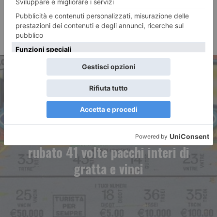
ARTICOLO PRECEDENTE
Condannato ladro seriale: ha
rubato 41 volte pacchi interi di
gratta e vinci