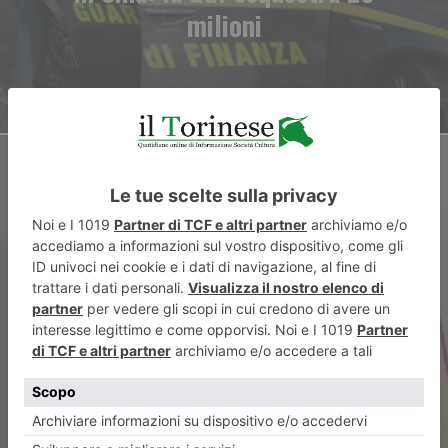
milioni
ARTICOLO SUCCESSIVO
“Il cerchio” di Raffaella Albino,
un inno potente alla vita e alla
libertà