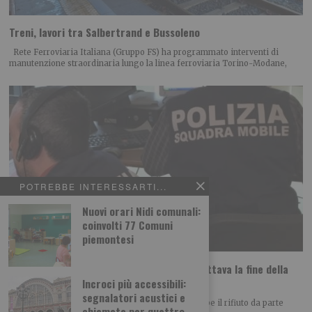
Treni, lavori tra Salbertrand e Bussoleno
Rete Ferroviaria Italiana (Gruppo FS) ha programmato interventi di
manutenzione straordinaria lungo la linea ferroviaria Torino-Modane,
POTREBBE INTERESSARTI...
Nuovi orari Nidi comunali:
coinvolti 77 Comuni
piemontesi
Daniela Florea: uccisa dall’ex che non accettava la fine della
relazione?
Incroci più accessibili:
segnalatori acustici e
Il movente dell’assassinio di Daniela Florea sarebbe il rifiuto da parte
chiamata per quattro