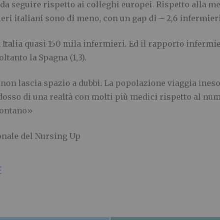
a seguire rispetto ai colleghi europei. Rispetto alla med
eri italiani sono di meno, con un gap di – 2,6 infermieri
lia quasi 150 mila infermieri. Ed il rapporto infermieri
oltanto la Spagna (1,3).
 non lascia spazio a dubbi. La popolazione viaggia ine
adosso di una realtà con molti più medici rispetto al nu
lontano»
onale del Nursing Up
E