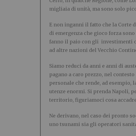
Certo, in qualche Regione, come Lo
migliaia di unità, ma sono solo pic
E non inganni il fatto che la Corte 
di emergenza che gioco forza sono 
fanno il paio con gli investimenti 
ad altre nazioni del Vecchio Contin
Siamo reduci da anni e anni di auste
pagano a caro prezzo, nel contesto 
personale che rende, ad esempio, la
utenze enormi. Si prenda Napoli, per
territorio, figuriamoci cosa accadr
Ne derivano, nel caso dei pronto so
uno tsunami sia gli operatori sanitar