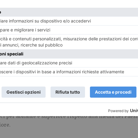
 e del turnover negativo si è assistito ad un innalzament
antemente sulle quiescenze, ossia sul trattamento attrib
 comprendente la liquidazione e la pensione. Da un’ela
 si stima che gli infermieri che andranno in pensione 
mieri continuano ad emigrare all’estero anche se i numer
no stati reclutati nelle varie regioni italiane per colm
razione all’estero è stata certamente favorita dal blocco
italiana che lavorava all’estero 15.109 infermieri. Nel 2
6000 degli anni precedenti, dei quali 2700 esercitano a
dici per abitante è superiore rispetto alla media dei Pae
iore.