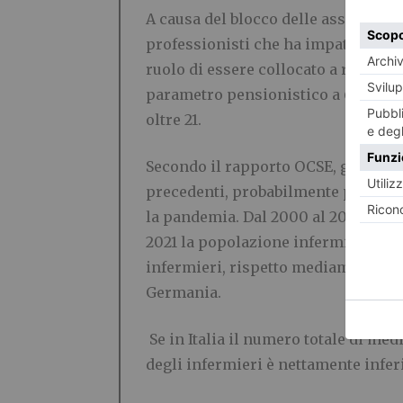
A causa del blocco delle assunzioni
professionisti che ha impattato pes
ruolo di essere collocato a riposo,
parametro pensionistico a 65 anni,
oltre 21.
Secondo il rapporto OCSE, gli infer
precedenti, probabilmente perché so
la pandemia. Dal 2000 al 2018 l’emig
2021 la popolazione infermieristica 
infermieri, rispetto mediamente ai 
Germania.
Se in Italia il numero totale di me
degli infermieri è nettamente infer