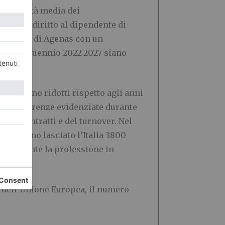
o dell’età media dei
uito di diritto al dipendente di
borazione di Agenas con un
nel quinquennio 2022-2027 siano
i si sono ridotti rispetto agli anni
are le carenze evidenziate durante
 dei contratti e del turnover. Nel
021 hanno lasciato l’Italia 3800
ttualmente la professione in
si dell’Unione Europea, il numero