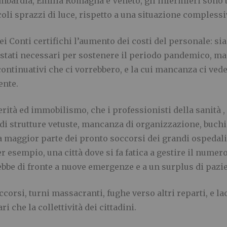
mbardia, Emilia Romagna e Veneto, gli infermieri sono
coli sprazzi di luce, rispetto a una situazione compless
dei Conti certifichi l’aumento dei costi del personale: s
stati necessari per sostenere il periodo pandemico, ma
continuativi che ci vorrebbero, e la cui mancanza ci ve
ente.
rità ed immobilismo, che i professionisti della sanità ,
di strutture vetuste, mancanza di organizzazione, buchi 
 maggior parte dei pronto soccorsi dei grandi ospedali 
 esempio, una città dove si fa fatica a gestire il numero
ebbe di fronte a nuove emergenze e a un surplus di pazie
ccorsi, turni massacranti, fughe verso altri reparti, e l
i che la collettività dei cittadini.