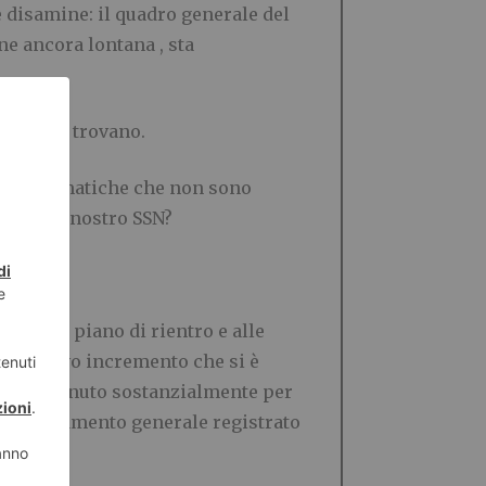
e disamine: il quadro generale del
ne ancora lontana , sta
empo che trovano.
su problematiche che non sono
enza del nostro SSN?
gioni in piano di rientro e alle
successivo incremento che si è
12 – è avvenuto sostanzialmente per
via l’andamento generale registrato