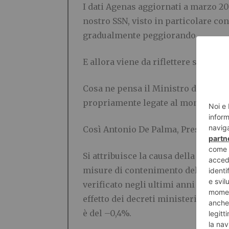
I dati Agenas aggiornati a marzo 20
nostro SSN, visto in particolare con
gradualmente peggiorando.
E allora viene da riflettere sul fat
Cosa ne pensa il Ministro della Sa
propriamente legate al mondo medic
Così Antonio De Palma, Presidente 
Si attribuisce la causa della forte 
misure di contenimento delle assunz
verificato negli ultimi anni – che h
effetto dei decreti ministeriali em
è del –0,4%.