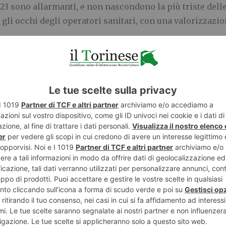
23 sono allarmanti, e non nascondono la più triste dell
 gli occhi degli operatori sanitari, con una valorizzazio
to che i proclami della politica lasciano amaramente il t
lute di questa amara realtà? Come intende intervenire 
o e che pesano profondamente sull’efficacia ed effici
Nazionale del Nursing Up.
diminuzione del personale al blocco del turnover nelle Re
ioni adottate per rispettare il vincolo della spesa. Il 
a portato i dati del 2021 sovrapponibili a quelli del 20
ergenziali del 2020 per fronteggiare la pandemia. Tutta