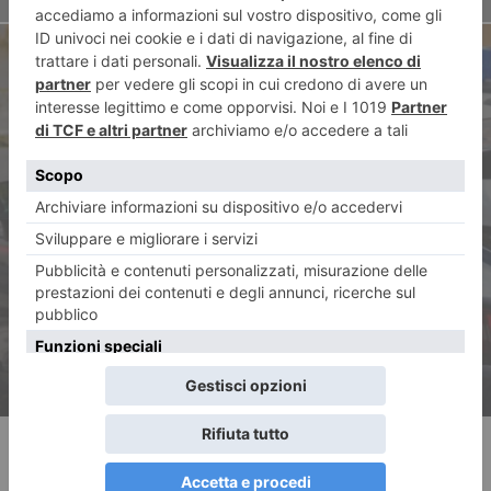
ARTICOLO SUCCESSIVO
Badante infedele preleva mille
euro dal conto dell’anziana
assistita