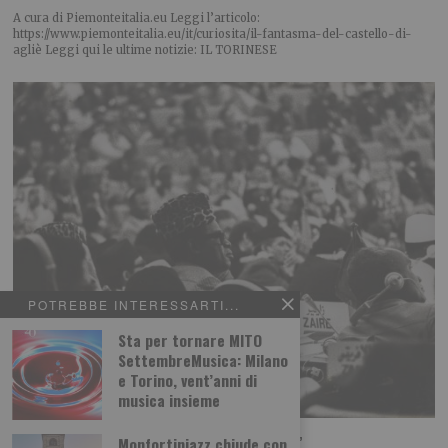
A cura di Piemonteitalia.eu Leggi l’articolo:
https://www.piemonteitalia.eu/it/curiosita/il-fantasma-del-castello-di-
agliè Leggi qui le ultime notizie: IL TORINESE
POTREBBE INTERESSARTI...
Sta per tornare MITO
SettembreMusica: Milano
e Torino, vent’anni di
musica insieme
“Mario Dondero. Inediti”. Al “Forte di Bard”
Monfortinjazz chiude con