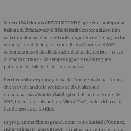
Venerdì 24 febbraio SEEYOUSOUND 9 apre con l’anteprima
italiana di
Tchaikovsky’s Wife
di Kirill Serebrennikov
,
film
sulla tumultuosa relazione tra il compositore e la moglie che
venne presentato in prima mondiale a Cannes nel 2022,
accompagnato dalle dichiarazioni nette del regista – russo
di madre ucraina – da sempre oppositore del regime
putiniano ed esiliato dallo scorso marzo.
Serebrennikov
è protagonista dell’omaggio di quest’anno,
che prevede anche la proiezione di un altro suo
titolo
musicale
:
Summer (Leto)
, splendido bianco e nero del
2018, incentrato sul cantante
Viktor Tsoï
, leader della rock
band russa anni ‘80
Kino
.
In programma film su grandi nomi
come
Sinéad O’Connor
,
i
King Crimson
,
James Brown
e il mitico concerto che tenne