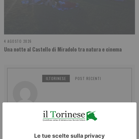
4 AGOSTO 2026
Una notte al Castello di Miradolo tra natura e cinema
ILTORINESE
POST RECENTI