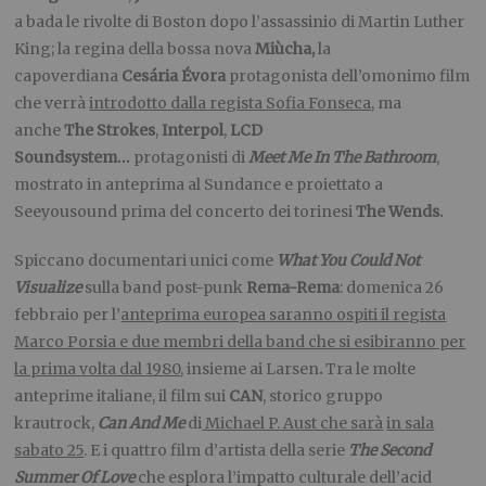
a bada le rivolte di Boston dopo l’assassinio di Martin Luther
King; la regina della bossa nova
Miùcha
,
la
capoverdiana
Cesária Évora
protagonista dell’omonimo film
che verrà
introdotto dalla regista Sofia Fonseca
, ma
anche
The Strokes
,
Interpol
,
LCD
Soundsystem
…
protagonisti di
Meet Me In The Bathroom
,
mostrato in anteprima al Sundance e proiettato a
Seeyousound prima del concerto dei torinesi
The Wends
.
Spiccano documentari unici come
What You Could Not
Visualize
sulla band post-punk
Rema-Rema
: domenica 26
febbraio per l’
anteprima europea saranno ospiti il regista
Marco Porsia e due membri della band che si esibiranno per
la prima volta dal 1980
, insieme ai Larsen
.
Tra le molte
anteprime italiane, il film sui
CAN
, storico gruppo
krautrock,
Can And Me
di
Michael P. Aust che sarà
in sala
sabato 25
.
E i
quattro film d’artista della serie
The Second
Summer Of Love
che esplora l’impatto culturale dell’acid