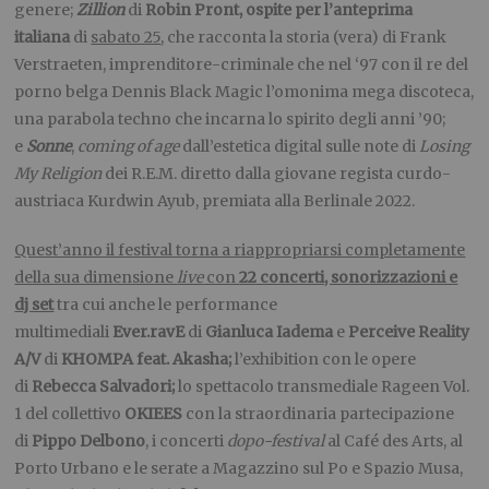
genere;
Zillion
di
Robin Pront, ospite per l’anteprima
italiana
di
sabato 25
, che racconta la storia (vera) di Frank
Verstraeten, imprenditore-criminale che nel ‘97 con il re del
porno belga Dennis Black Magic l’omonima mega discoteca,
una parabola techno che incarna lo spirito degli anni ’90;
e
Sonne
,
coming of age
dall’estetica digital sulle note di
Losing
My Religion
dei R.E.M. diretto dalla giovane regista curdo-
austriaca Kurdwin Ayub, premiata alla Berlinale 2022.
Quest’anno il festival torna a riappropriarsi completamente
della sua dimensione
live
con
22 concerti, sonorizzazioni e
dj set
tra cui anche le performance
multimediali
Ever.ravE
di
Gianluca Iadema
e
Perceive Reality
A/V
di
KHOMPA feat. Akasha;
l’exhibition con le opere
di
Rebecca Salvadori;
lo spettacolo transmediale Rageen Vol.
1 del collettivo
OKIEES
con la straordinaria partecipazione
di
Pippo Delbono
, i concerti
dopo-festival
al Café des Arts, al
Porto Urbano e le serate a Magazzino sul Po e Spazio Musa,