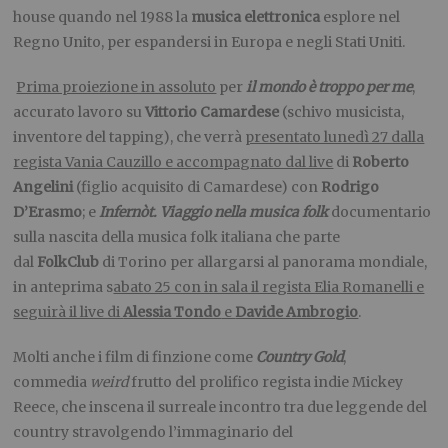
house quando nel 1988 la
musica elettronica
esplore nel
Regno Unito, per espandersi in Europa e negli Stati Uniti.
Prima proiezione in assoluto
per
il mondo è troppo per me
,
accurato lavoro su
Vittorio Camardese
(schivo musicista,
inventore del tapping), che verrà
presentato lunedì 27 dalla
regista Vania Cauzillo e accompagnato dal live
di
Roberto
Angelini
(figlio acquisito di Camardese) con
Rodrigo
D’Erasmo
; e
Infernòt. Viaggio nella musica folk
documentario
sulla nascita della musica folk italiana che parte
dal
FolkClub
di Torino per allargarsi al panorama mondiale,
in anteprima s
abato 25 con in sala il regista Elia Romanelli e
seguirà il live di
Alessia Tondo
e
Davide Ambrogio
.
Molti anche i film di finzione come
Country Gold
,
commedia
weird
frutto del prolifico regista indie Mickey
Reece, che inscena il surreale incontro tra due leggende del
country stravolgendo l’immaginario del