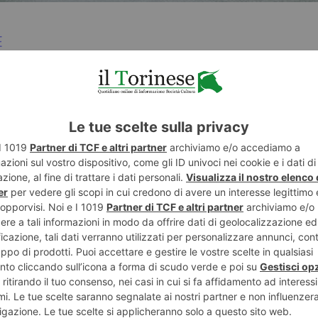
E
TWITTER
WHATSAPP
LA FOTO DI VINCENZO SOLANO
POTREBBE INTERESSARTI...