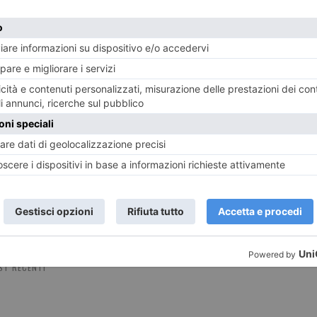
25 GIUGNO 2026
12 MAG
La foto di Vincenzo Solano
La f
ST RECENTI