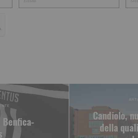
ART
ENTE
Candiolo, nu
 Benfica-
della qual
s