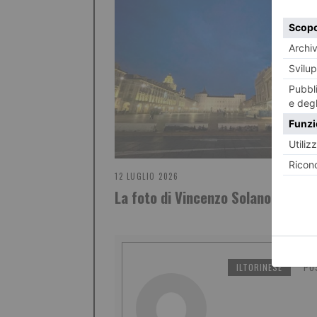
12 LUGLIO 2026
La foto di Vincenzo Solano
ILTORINESE
PO