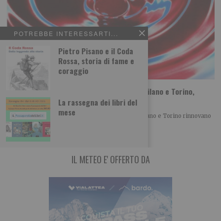
POTREBBE INTERESSARTI...
Pietro Pisano e il Coda
Rossa, storia di fame e
coraggio
Sta per tornare MITO SettembreMusica: Milano e Torino,
vent’anni di musica insieme
La rassegna dei libri del
mese
Con la XX edizione di MITO SettembreMusica, Milano e Torino rinnovano
un patto culturale che, anno
IL METEO E' OFFERTO DA