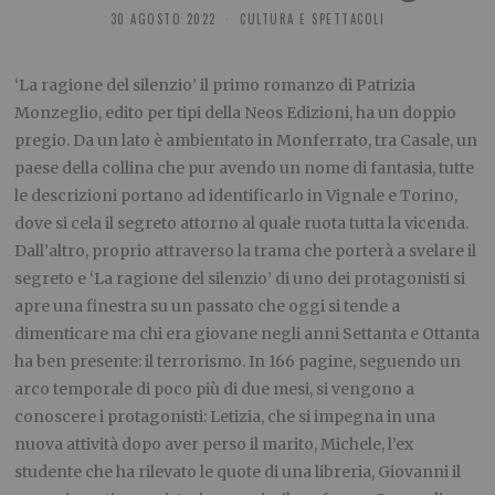
30 AGOSTO 2022
CULTURA E SPETTACOLI
‘La ragione del silenzio’ il
primo
romanzo di Patrizia
Monzeglio
, edito per tipi della Neos Edizioni,
ha un doppio
pregio. Da un lato è ambientato in Monferrato, tra Casale, un
paese della collina che pur avendo un nome di fantasia, tutte
le descrizioni portano ad
identificarlo in Vignale e Torino,
dove si cela il segreto attorno al quale ruota tutta la vicenda.
Dall’altro, proprio attraverso la trama che porterà a svelare il
segreto e ‘La ragione del sil
enzio’ di uno dei protagonisti si
apre una finestra su un passato che oggi si tende a
dimenticare ma chi era giovane negli anni Settanta e Ottanta
ha ben presente: il terrorismo. In 166 pagine, seguendo un
arco temporale di poco più di due mesi, si vengono a
conoscere i protagonisti: Letizia, che si impegna in una
nuova attività dopo aver perso il marito, Michele, l’ex
studente che ha rilevato le quote di una libreria, Giovanni il