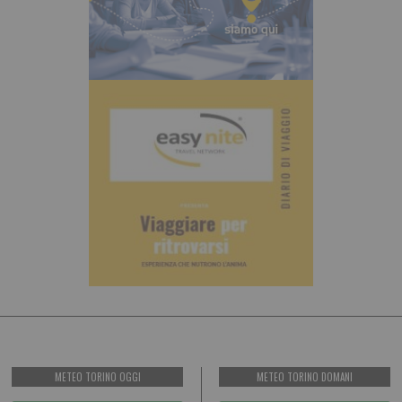
METEO TORINO OGGI
METEO TORINO DOMANI