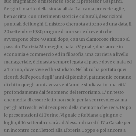
suo enigmatico e misterioso socio, il professor Gaspardi,
Sergio il marito della sindacalista. La trama procede agile,
ben scritta, con riferimenti storici e culturali
, descrizioni
puntuali dei luoghi,
il mistero
che
ruota attorno ad una data, il
20 settembre 1980,
origine
di una serie di eventi che
avvengono oltre 40 anni dopo, con un clamoroso ritorno al
passato. Patrizia Monzeglio, nata a Vignale, due lauree in
economia e commercio ed in filo
sofia, una carriera a livello
manageriale, è rimasta sempre legata al paese dove e nata ed
a Torino, dove vive ed ha studiato. Nel libro ha portato quei
ricordi dell’epoca degli ‘anni di piombo’, patrimonio comune
di chi in quegli anni aveva vent’anni e studiava, in una città
profondamente dal fenomeno del terrorismo. E’ un testo
che merita di essere letto non solo per la scorrevolezza ma
per gli affreschi ed il recupero della memoria che reca. Dopo
le presentazioni di Torino, Vignale e Rubiana a giugno e
luglio, il 16 settembre sarà ad Alessandria ed il 17 a Casale per
un incontro con i lettori alla Libreria Coppo
e poi ancora a