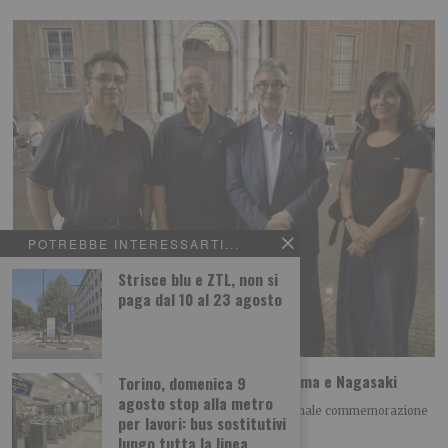
POTREBBE INTERESSARTI...
Strisce blu e ZTL, non si
paga dal 10 al 23 agosto
A Torino il ricordo della tragedia di Hiroshima e Nagasaki
Torino, domenica 9
agosto stop alla metro
Giovedì 6 agosto alle h 21.00 si è tenuta la tradizionale commemorazione
per lavori: bus sostitutivi
della tragedia di Hiroshima
lungo tutta la linea