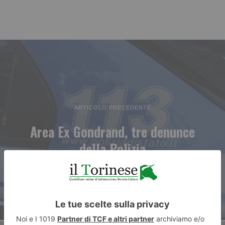
ARTICOLO PRECEDENTE
Area Ex Gondrand, tre denunce
della Polizia