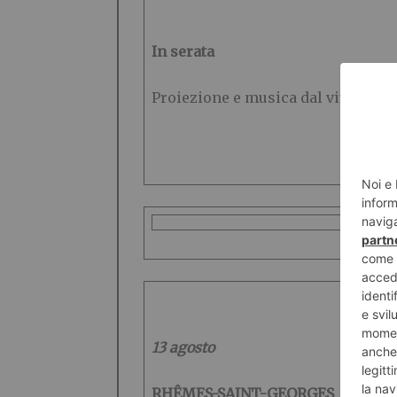
In serata
Proiezione e musica dal vivo in f
13 agosto
RHÊMES-SAINT-GEORGES