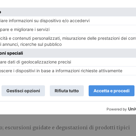
eso il discorso avviato a Valprato Soana, ma affrontand
 suolo e resiste al freddo e alla siccità. Durante l’evento
zione degli sportivi, ma si potranno anche scoprire i se
il forno del villaggio e naturalmente non mancheranno l
sioni guidate nella zona.
o; escursioni guidate e degustazioni di prodotti tipici