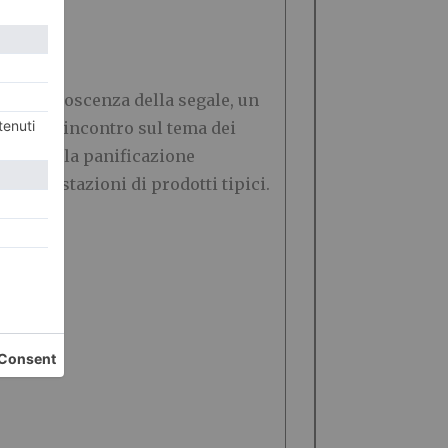
o la conoscenza della segale, un
 si terrà incontro sul tema dei
greti della panificazione
e degustazioni di prodotti tipici.