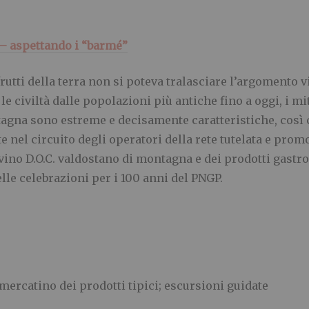
o – aspettando i “barmé”
frutti della terra non si poteva tralasciare l’argomento v
 civiltà dalle popolazioni più antiche fino a oggi, i mi
tagna sono estreme e decisamente caratteristiche, così 
e nel circuito degli operatori della rete tutelata e promo
 vino D.O.C. valdostano di montagna e dei prodotti gastron
lle celebrazioni per i 100 anni del PNGP.
 mercatino dei prodotti tipici; escursioni guidate