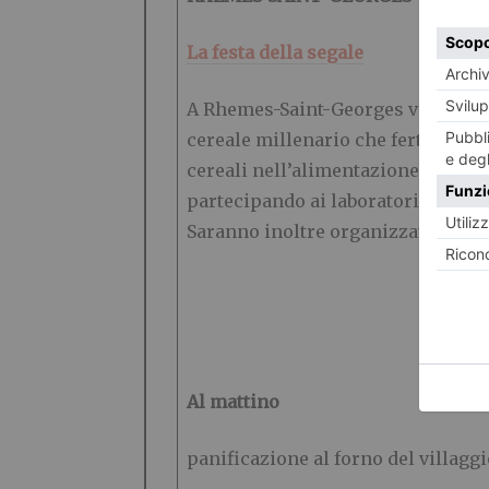
La festa della segale
A Rhemes-Saint-Georges verrà ripr
cereale millenario che fertilizza il
cereali nell’alimentazione e nutri
partecipando ai laboratori presso 
Saranno inoltre organizzate escur
Al mattino
panificazione al forno del villaggi