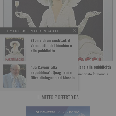
POTREBBE INTERESSARTI...
Storia di un cocktail: il
Vermouth, dal bicchiere
alla pubblicità
Storia di un cocktail: il Vermouth, dal bicchiere alla pubblicità
“Da Cavour alla
repubblica”, Quaglieni e
Oltre Torino: storie miti e leggende del torinese dimenticato È l’uomo a
Oliva dialogano ad Alassio
costruire il tempo e
IL METEO E' OFFERTO DA