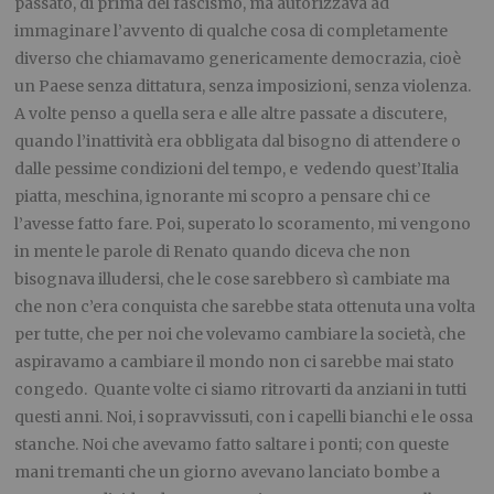
passato, di prima del fascismo, ma autorizzava ad
immaginare l’avvento di qualche cosa di completamente
diverso che chiamavamo genericamente democrazia, cioè
un Paese senza dittatura, senza imposizioni, senza violenza.
A volte penso a quella sera e alle altre passate a discutere,
quando l’inattività era obbligata dal bisogno di attendere o
dalle pessime condizioni del tempo, e vedendo quest’Italia
piatta, meschina, ignorante mi scopro a pensare chi ce
l’avesse fatto fare. Poi, superato lo scoramento, mi vengono
in mente le parole di Renato quando diceva che non
bisognava illudersi, che le cose sarebbero sì cambiate ma
che non c’era conquista che sarebbe stata ottenuta una volta
per tutte, che per noi che volevamo cambiare la società, che
aspiravamo a cambiare il mondo non ci sarebbe mai stato
congedo. Quante volte ci siamo ritrovarti da anziani in tutti
questi anni. Noi, i sopravvissuti, con i capelli bianchi e le ossa
stanche. Noi che avevamo fatto saltare i ponti; con queste
mani tremanti che un giorno avevano lanciato bombe a