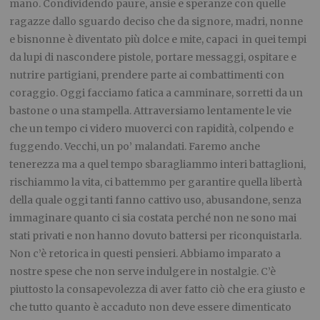
mano. Condividendo paure, ansie e speranze con quelle
ragazze dallo sguardo deciso che da signore, madri, nonne
e bisnonne è diventato più dolce e mite, capaci in quei tempi
da lupi di nascondere pistole, portare messaggi, ospitare e
nutrire partigiani, prendere parte ai combattimenti con
coraggio. Oggi facciamo fatica a camminare, sorretti da un
bastone o una stampella. Attraversiamo lentamente le vie
che un tempo ci videro muoverci con rapidità, colpendo e
fuggendo. Vecchi, un po’ malandati. Faremo anche
tenerezza ma a quel tempo sbaragliammo interi battaglioni,
rischiammo la vita, ci battemmo per garantire quella libertà
della quale oggi tanti fanno cattivo uso, abusandone, senza
immaginare quanto ci sia costata perché non ne sono mai
stati privati e non hanno dovuto battersi per riconquistarla.
Non c’è retorica in questi pensieri. Abbiamo imparato a
nostre spese che non serve indulgere in nostalgie. C’è
piuttosto la consapevolezza di aver fatto ciò che era giusto e
che tutto quanto è accaduto non deve essere dimenticato