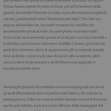
lasciandosi alle spalle un paese dilaniato, distrutto, occupato.
Prima hanno aperto le porte al Duce, poi all’avventura della
guerra, lasciando l’esercito in rotta, e ora dovremmo accoglierli
ancora, perdonando tutto? Nemmeno per idea!”.
Picchiò un
pugno sul tavolaccio, facendo tremare la candela che
prontamente presi al volo. Su quel punto eravamo tutti
d’accordo: non avevamo preso le armi per cacciare fascisti e
tedeschi e poi tornare ad essere sudditi. C’erano giornate in
quel duro inverno dove si aggiravano gli occupanti armati
fino ai denti, e non era il caso di uscire allo scoperto; altri
ancora dove si preparava o si effettuava un agguato o
un’azione particolare.
Nei lunghi periodi di inattività eravamo impegnati anche in
grandi discussioni dove si parlava del futuro, di come lo si
immaginava. L’idea su cosa avrebbe dovuto essere il domani,
anche per istinto, non era certo riflessa dalle immagini del