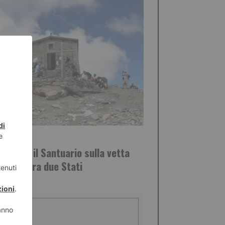
STO 2026
pericolo il Santuario sulla vetta
Thabor, tra due Stati