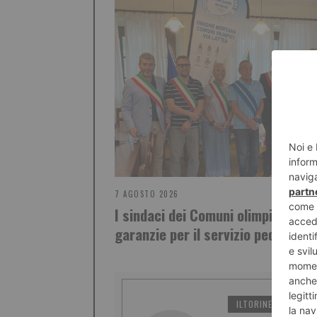
7 AGOSTO 2026
I sindaci dei Comuni olimpici chie
garanzie per il servizio pediatrico
ILTORINESE
PO