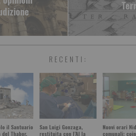
Ter
udizione
RECENTI:
olo il Santuario
San Luigi Gonzaga,
Nuovi orari Nid
a del Thabor,
restituita con l’AI la
comunali: coin