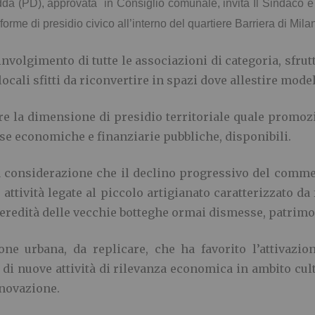
 (PD), approvata in Consiglio comunale, invita Il Sindaco e l
orme di presidio civico all’interno del quartiere Barriera di Mila
involgimento di tutte le associazioni di categoria, sfr
ocali sfitti da riconvertire in spazi dove allestire model
ere la dimensione di presidio territoriale quale promo
sorse economiche e finanziarie pubbliche, disponibili.
a considerazione che il declino progressivo del commer
ttività legate al piccolo artigianato caratterizzato da 
 l’eredità delle vecchie botteghe ormai dismesse, patrimon
e urbana, da replicare, che ha favorito l’attivazione
 di nuove attività di rilevanza economica in ambito cult
nnovazione.