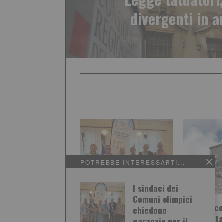
divergenti in a
POTREBBE INTERESSARTI...
I sindaci dei
Comuni olimpici
I sindaci dei Comuni
È in peric
chiedono
olimpici chiedono
sulla vett
garanzie per il