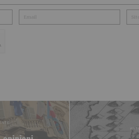
ENTE
ART
 opinioni