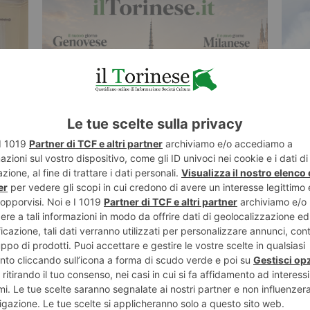
7 AGOSTO 2026
7 AGO
dono
Più informazione online: il Torinese
È in 
apre a Milano e Genova
del 
ST RECENTI