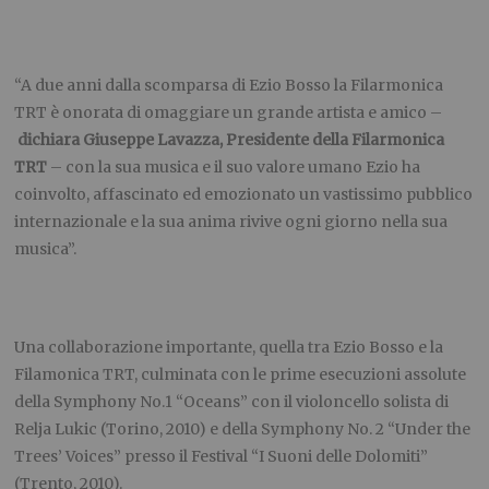
“A due anni dalla scomparsa di Ezio Bosso la Filarmonica
TRT è onorata di omaggiare un grande artista e amico –
dichiara Giuseppe Lavazza, Presidente della Filarmonica
TRT
– con la sua musica e il suo valore umano Ezio ha
coinvolto, affascinato ed emozionato un vastissimo pubblico
internazionale e la sua anima rivive ogni giorno nella sua
musica”.
Una collaborazione importante, quella tra Ezio Bosso e la
Filamonica TRT, culminata con le prime esecuzioni assolute
della Symphony No.1 “Oceans” con il violoncello solista di
Relja Lukic (Torino, 2010) e della Symphony No. 2 “Under the
Trees’ Voices” presso il Festival “I Suoni delle Dolomiti”
(Trento, 2010).