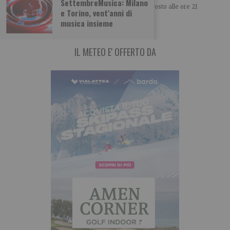
SettembreMusica: Milano
Nella cornice del Forte di Fenestrelle dal 12 al 15 agosto alle ore 21
e Torino, vent’anni di
‘Narrazioni Parallele
musica insieme
IL METEO E' OFFERTO DA