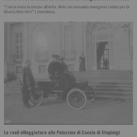
“Con la testa in mezzo all’erba. Note sui sessanta omegnesi caduti per la
libertà,1943-1945” ( Interlinea,
Le reali villeggiature alla Palazzina di Caccia di Stupinigi