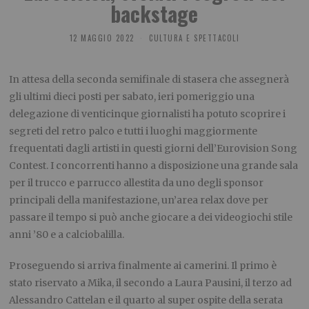
backstage
12 MAGGIO 2022
CULTURA E SPETTACOLI
In attesa della seconda semifinale di stasera che assegnerà
gli ultimi dieci posti per sabato, ieri pomeriggio una
delegazione di venticinque giornalisti ha potuto scoprire i
segreti del retro palco e tutti i luoghi maggiormente
frequentati dagli artisti in questi giorni dell’Eurovision Song
Contest.
I concorrenti hanno a disposizione una grande sala
per il trucco e parrucco allestita da uno degli sponsor
principali della manifestazione, un’area relax dove per
passare il tempo si può anche giocare a dei videogiochi stile
anni ’80 e a calciobalilla.
Proseguendo si arriva finalmente ai camerini. Il primo è
stato riservato a Mika, il secondo a Laura Pausini, il terzo ad
Alessandro Cattelan e il quarto al super ospite della serata