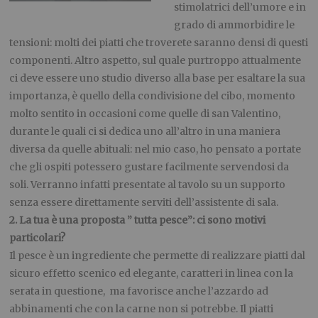
stimolatrici dell’umore e in
grado di ammorbidire le
tensioni: molti dei piatti che troverete saranno densi di questi
componenti. Altro aspetto, sul quale purtroppo attualmente
ci deve essere uno studio diverso alla base per esaltare la sua
importanza, è quello della condivisione del cibo, momento
molto sentito in occasioni come quelle di san Valentino,
durante le quali ci si dedica uno all’altro in una maniera
diversa da quelle abituali: nel mio caso, ho pensato a portate
che gli ospiti potessero gustare facilmente servendosi da
soli. Verranno infatti presentate al tavolo su un supporto
senza essere direttamente serviti dell’assistente di sala.
2. La tua è una proposta ” tutta pesce”: ci sono motivi
particolari?
Il pesce è un ingrediente che permette di realizzare piatti dal
sicuro effetto scenico ed elegante, caratteri in linea con la
serata in questione, ma favorisce anche l’azzardo ad
abbinamenti che con la carne non si potrebbe. Il piatti