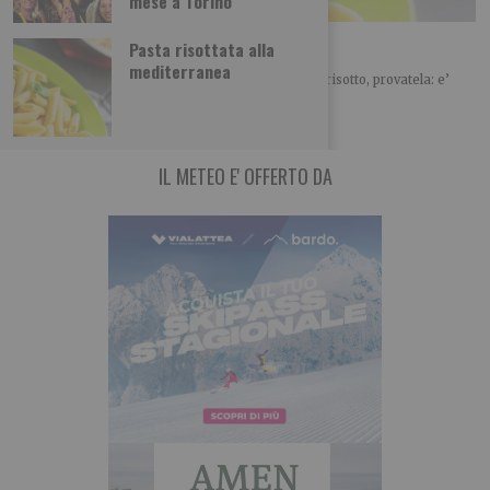
mese a Torino
Pasta risottata alla mediterranea
Pasta risottata alla
mediterranea
Avete letto bene, e’ una pasta ma… cuoce come un risotto, provatela: e’
proprio appetitosa!
IL METEO E' OFFERTO DA