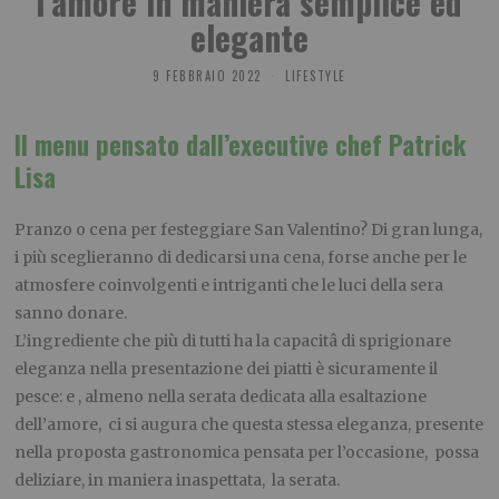
l’amore in maniera semplice ed
elegante
9 FEBBRAIO 2022
LIFESTYLE
Il menu pensato dall’executive chef Patrick
Lisa
Pranzo o cena per festeggiare San Valentino? Di gran lunga,
i più sceglieranno di dedicarsi una cena, forse anche per le
atmosfere coinvolgenti e intriganti che le luci della sera
sanno donare.
L’ingrediente che più di tutti ha la capacitâ di sprigionare
eleganza nella presentazione dei piatti è sicuramente il
pesce: e , almeno nella serata dedicata alla esaltazione
dell’amore, ci si augura che questa stessa eleganza, presente
nella proposta gastronomica pensata per l’occasione, possa
deliziare, in maniera inaspettata, la serata.