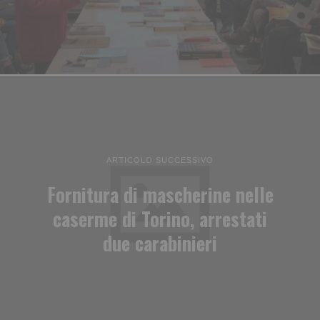
ARTICOLO SUCCESSIVO
Fornitura di mascherine nelle
caserme di Torino, arrestati
due carabinieri