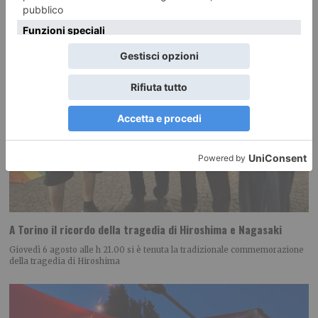
A Torino il ricordo della tragedia di Hiroshima e Nagasaki
Giovedì 6 agosto alle h 21.00 si è tenuta la tradizionale commemorazione
della tragedia di Hiroshima