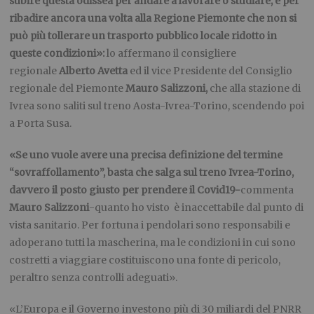
subire questa odissea per andare a lavorare o studiare, e per
ribadire ancora una volta alla Regione Piemonte che non si
può più tollerare un trasporto pubblico locale ridotto in
queste condizioni»:
lo affermano il consigliere
regionale
Alberto Avetta
ed il vice Presidente del Consiglio
regionale del Piemonte
Mauro Salizzoni,
che alla stazione di
Ivrea sono saliti sul treno Aosta-Ivrea-Torino, scendendo poi
a Porta Susa.
«Se uno vuole avere una precisa definizione del termine
“sovraffollamento”, basta che salga sul treno Ivrea-Torino,
davvero il posto giusto per prendere il Covid19-
commenta
Mauro Salizzoni
-quanto ho visto è inaccettabile dal punto di
vista sanitario. Per fortuna i pendolari sono responsabili e
adoperano tutti la mascherina, ma le condizioni in cui sono
costretti a viaggiare costituiscono una fonte di pericolo,
peraltro senza controlli adeguati».
«L’Europa e il Governo investono più di 30 miliardi del PNRR