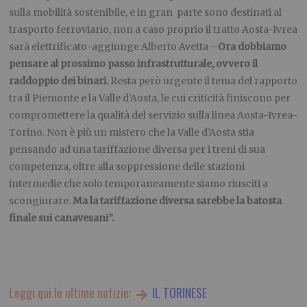
sulla mobilità sostenibile, e in gran parte sono destinati al
trasporto ferroviario, non a caso proprio il tratto Aosta-Ivrea
sarà elettrificato-aggiunge Alberto Avetta –
Ora dobbiamo
pensare al prossimo passo infrastrutturale, ovvero il
raddoppio dei binari.
Resta però urgente il tema del rapporto
tra il Piemonte e la Valle d’Aosta, le cui criticità finiscono per
compromettere la qualità del servizio sulla linea Aosta-Ivrea-
Torino. Non è più un mistero che la Valle d’Aosta stia
pensando ad una tariffazione diversa per i treni di sua
competenza, oltre alla soppressione delle stazioni
intermedie che solo temporaneamente siamo riusciti a
scongiurare.
Ma la tariffazione diversa sarebbe la batosta
finale sui canavesani”.
Leggi qui le ultime notizie:
IL TORINESE