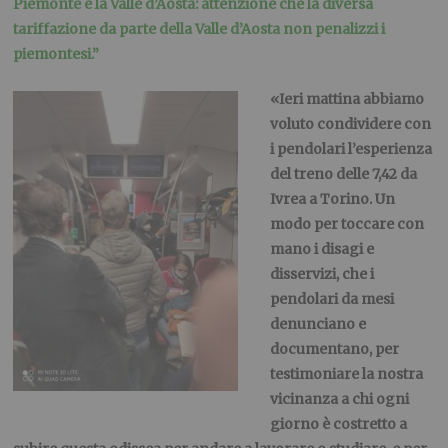
Piemonte e la Valle d’Aosta: attenzione che la diversa
tariffazione da parte della Valle d’Aosta non penalizzi i
piemontesi.”
«Ieri mattina abbiamo
voluto condividere con
i pendolari l’esperienza
del treno delle 7,42 da
Ivrea a Torino. Un
modo per toccare con
mano i disagi e
disservizi, che i
pendolari da mesi
denunciano e
documentano, per
testimoniare la nostra
vicinanza a chi ogni
giorno è costretto a