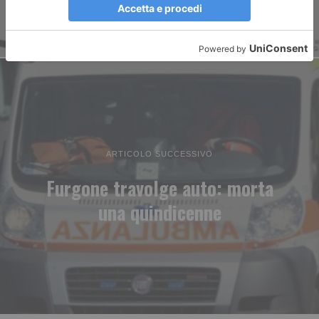
ARTICOLO SUCCESSIVO
Furgone travolge auto: morta
una quindicenne