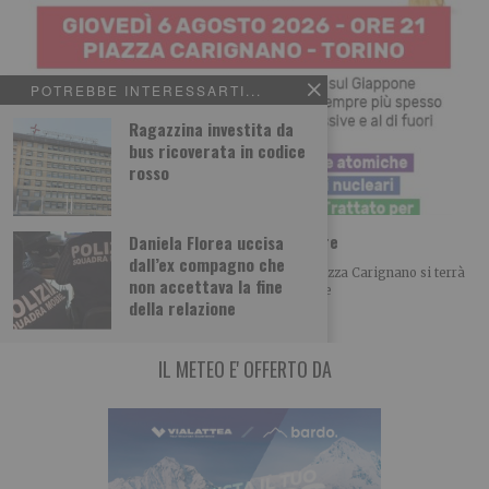
POTREBBE INTERESSARTI...
Ragazzina investita da
bus ricoverata in codice
rosso
Hiroschima e Nagasaki: per non dimenticare
Daniela Florea uccisa
dall’ex compagno che
Domani, giovedì 6 agosto 2026, alle h, 21.00 in Piazza Carignano si terrà
non accettava la fine
la commemorazione delle tragedia di Hiroschima e
della relazione
IL METEO E' OFFERTO DA