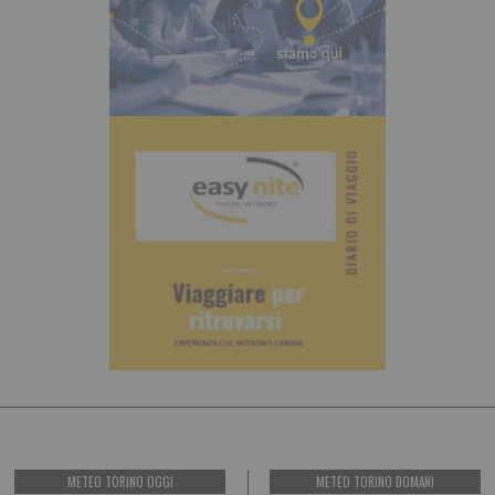
METEO TORINO OGGI
METEO TORINO DOMANI