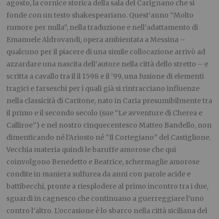
agosto, la cornice storica della sala del Carignano che si
fonde con un testo shakespeariano. Quest’anno “Molto
rumore per nulla”, nella traduzione e nell’adattamento di
Emanuele Aldrovandi, opera ambientata a Messina –
qualcuno per il piacere di una simile collocazione arrivò ad
azzardare una nascita dell’autore nella città dello stretto – e
scritta a cavallo tra il il 1598 e il ’99, una fusione di elementi
tragici e farseschi per i quali già si rintracciano influenze
nella classicità di Caritone, nato in Caria presumibilmente tra
il primo e il secondo secolo (sue “Le avventure di Cherea e
Calliroe”) e nel nostro cinquecentesco Matteo Bandello, non
dimenticando né l’Ariosto né “Il Cortegiano” del Castiglione.
Vecchia materia quindi le baruffe amorose che qui
coinvolgono Benedetto e Beatrice, schermaglie amorose
condite in maniera sulfurea da anni con parole acide e
battibecchi, pronte a riesplodere al primo incontro tra i due,
sguardi in cagnesco che continuano a guerreggiare l’uno
contro l’altro. L’occasione è lo sbarco nella città siciliana del