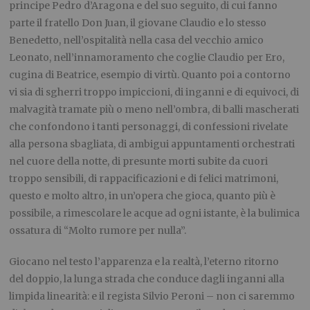
principe Pedro d’Aragona e del suo seguito, di cui fanno
parte il fratello Don Juan, il giovane Claudio e lo stesso
Benedetto, nell’ospitalità nella casa del vecchio amico
Leonato, nell’innamoramento che coglie Claudio per Ero,
cugina di Beatrice, esempio di virtù. Quanto poi a contorno
vi sia di sgherri troppo impiccioni, di inganni e di equivoci, di
malvagità tramate più o meno nell’ombra, di balli mascherati
che confondono i tanti personaggi, di confessioni rivelate
alla persona sbagliata, di ambigui appuntamenti orchestrati
nel cuore della notte, di presunte morti subite da cuori
troppo sensibili, di rappacificazioni e di felici matrimoni,
questo e molto altro, in un’opera che gioca, quanto più è
possibile, a rimescolare le acque ad ogni istante, è la bulimica
ossatura di “Molto rumore per nulla”.
Giocano nel testo l’apparenza e la realtà, l’eterno ritorno
del doppio, la lunga strada che conduce dagli inganni alla
limpida linearità: e il regista Silvio Peroni – non ci saremmo