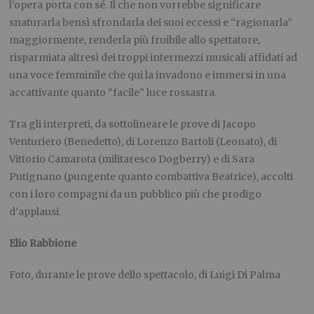
l’opera porta con sé. Il che non vorrebbe significare
snaturarla bensì sfrondarla dei suoi eccessi e “ragionarla”
maggiormente, renderla più fruibile allo spettatore,
risparmiata altresì dei troppi intermezzi musicali affidati ad
una voce femminile che qui la invadono e immersi in una
accattivante quanto “facile” luce rossastra.
Tra gli interpreti, da sottolineare le prove di Jacopo
Venturiero (Benedetto), di Lorenzo Bartoli (Leonato), di
Vittorio Camarota (militaresco Dogberry) e di Sara
Putignano (pungente quanto combattiva Beatrice), accolti
con i loro compagni da un pubblico più che prodigo
d’applausi.
Elio Rabbione
Foto, durante le prove dello spettacolo, di Luigi Di Palma