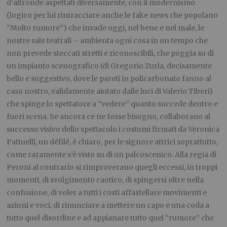
d’altronde aspettati diversamente, con il modernismo
(logico per lui rintracciare anche le fake news che popolano
“Molto rumore”) che invade oggi, nel bene e nel male, le
nostre sale teatrali – ambienta ogni cosa in un tempo che
non prevede steccati stretti e riconoscibili, che poggia su di
un impianto scenografico (di Gregorio Zurla, decisamente
bello e suggestivo, dove le pareti in policarbonato fanno al
caso nostro, validamente aiutato dalle luci di Valerio Tiberi)
che spinge lo spettatore a “vedere” quanto succede dentro e
fuori scena. Se ancora ce ne fosse bisogno, collaborano al
successo visivo dello spettacolo i costumi firmati da Veronica
Pattuelli, un défilé, è chiaro, per le signore attrici soprattutto,
come raramente s’è visto su di un palcoscenico. Alla regia di
Peroni al contrario si rimproverano quegli eccessi, in troppi
momenti, di svolgimento caotico, di spingersi oltre nella
confusione, di voler a tutti i costi affastellare movimenti e
azioni e voci, di rinunciare a mettere un capo e una coda a
tutto quel disordine e ad appianare tutto quel “rumore” che