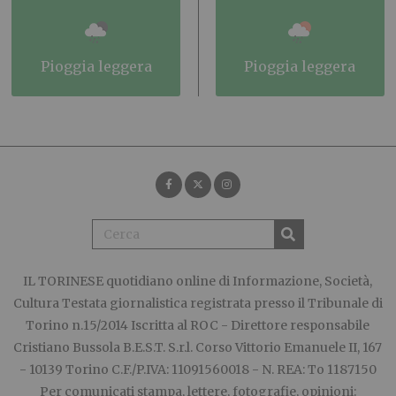
pioggia leggera
pioggia leggera
IL TORINESE
quotidiano online di Informazione, Società,
Cultura Testata giornalistica registrata presso il Tribunale di
Torino n.15/2014 Iscritta al ROC - Direttore responsabile
Cristiano Bussola B.E.S.T. S.r.l. Corso Vittorio Emanuele II, 167
- 10139 Torino C.F./P.IVA: 11091560018 - N. REA: To 1187150
Per comunicati stampa, lettere, fotografie, opinioni: