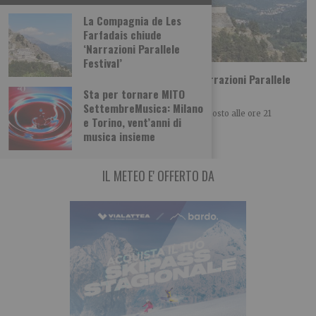
La Compagnia de Les
Farfadais chiude
‘Narrazioni Parallele
Festival’
La Compagnia de Les Farfadais chiude ‘Narrazioni Parallele
Festival’
Sta per tornare MITO
SettembreMusica: Milano
Nella cornice del Forte di Fenestrelle dal 12 al 15 agosto alle ore 21
e Torino, vent’anni di
‘Narrazioni Parallele
musica insieme
IL METEO E' OFFERTO DA