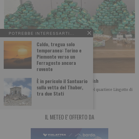
POTREBBE INTERESSARTI...
Caldo, tregua solo
temporanea: Torino e
Piemonte verso un
Ferragosto ancora
rovente
Spaccio: la polizia sequestra 33 kg di hashish
È in pericolo il Santuario
sulla vetta del Thabor,
La Polizia di Stato ha arrestato, nei giorni scorsi nel quartiere Lingotto di
tra due Stati
Torino, un 24enne
IL METEO E' OFFERTO DA