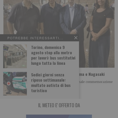
POTREBBE INTERESSARTI...
Torino, domenica 9
agosto stop alla metro
per lavori: bus sostitutivi
lungo tutta la linea
A Torino il ricordo della tragedia di Hiroshima e Nagasaki
Sedici giorni senza
riposo settimanale:
Giovedì 6 agosto alle h 21.00 si è tenuta la tradizionale commemorazione
multato autista di bus
della tragedia di Hiroshima
turistico
IL METEO E' OFFERTO DA