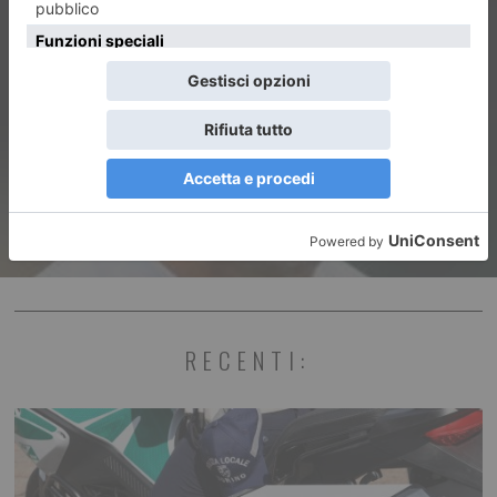
ARTICOLO SUCCESSIVO
Arriva Juric, il nuovo Mister
granata
RECENTI: