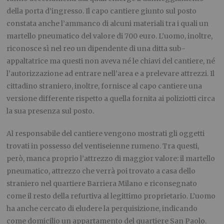
della porta d’ingresso. Il capo cantiere giunto sul posto
constata anche l’ammanco di alcuni materiali tra i quali un
martello pneumatico del valore di 700 euro. L’uomo, inoltre,
riconosce sì nel reo un dipendente di una ditta sub-
appaltatrice ma questi non aveva né le chiavi del cantiere, né
l’autorizzazione ad entrare nell’area e a prelevare attrezzi. Il
cittadino straniero, inoltre, fornisce al capo cantiere una
versione differente rispetto a quella fornita ai poliziotti circa
la sua presenza sul posto.
Al responsabile del cantiere vengono mostrati gli oggetti
trovati in possesso del ventiseienne rumeno. Tra questi,
però, manca proprio l’attrezzo di maggior valore: il martello
pneumatico, attrezzo che verrà poi trovato a casa dello
straniero nel quartiere Barriera Milano e riconsegnato
come il resto della refurtiva al legittimo proprietario. L’uomo
ha anche cercato di eludere la perquisizione, indicando
come domicilio un appartamento del quartiere San Paolo.