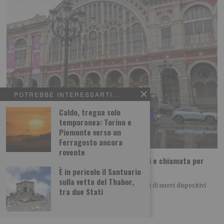
POTREBBE INTERESSARTI...
Caldo, tregua solo
temporanea: Torino e
Piemonte verso un
Ferragosto ancora
rovente
Incroci più accessibili: segnalatori acustici e chiamata per
quattro semafori trafficati
È in pericolo il Santuario
sulla vetta del Thabor,
Quattro importanti incroci cittadini saranno dotati di nuovi dispositivi
tra due Stati
acustici e sistemi di chiamata per