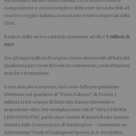
etichettature sia sui relativi imballi, circa la loro effettiva
composizione e
claims
inequivocabilmente riconducibili ad
una loro origine italiana, nonostante fossero importati dalla
Cina.
Il valore della merce cautelata ammonta ad oltre
5 milioni di
euro
.
Tre gli imprenditori di origine cinese denunciati all’Autorità
giudiziaria per i reati di frode in commercio, contraffazione
marchi e ricettazione.
E con non poca sorpresa, nel corso della perquisizione
effettuata nel quartiere di “Porta Palazzo” di Torino, i
militari, tra le sciarpe di finta seta, hanno rinvenuto e
sequestrato oltre 100 esemplari essiccati di “HOLOTHURIA
LEUCOSPILOTA”, particolare varietà di invertebrato marino
tutelata dalla Convenzione di Washington –
Convention on
International Trade of Endangered Species
, (c.d. normativa