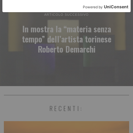
ARTICOLO SUCCESSIVO
In mostra la “materia senza
tempo” dell’artista torinese
Roberto Demarchi
RECENTI: