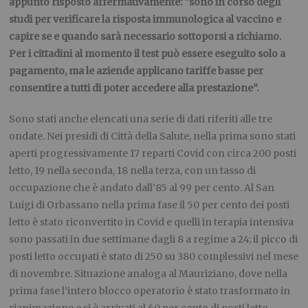
appunto risposto affermativamente: “sono in corso degli
studi per verificare la risposta immunologica al vaccino e
capire se e quando sarà necessario sottoporsi a richiamo.
Per i cittadini al momento il test può essere eseguito solo a
pagamento, ma le aziende applicano tariffe basse per
consentire a tutti di poter accedere alla prestazione”.
Sono stati anche elencati una serie di dati riferiti alle tre
ondate. Nei presidi di Città della Salute, nella prima sono stati
aperti progressivamente 17 reparti Covid con circa 200 posti
letto, 19 nella seconda, 18 nella terza, con un tasso di
occupazione che è andato dall’85 al 99 per cento. Al San
Luigi di Orbassano nella prima fase il 50 per cento dei posti
letto è stato riconvertito in Covid e quelli in terapia intensiva
sono passati in due settimane dagli 8 a regime a 24; il picco di
posti letto occupati è stato di 250 su 380 complessivi nel mese
di novembre. Situazione analoga al Mauriziano, dove nella
prima fase l’intero blocco operatorio è stato trasformato in