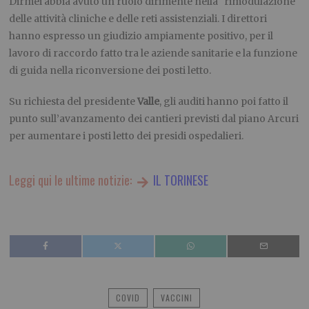
Dirmei abbia avuto un ruolo dirimente nella rimodulazione
delle attività cliniche e delle reti assistenziali. I direttori
hanno espresso un giudizio ampiamente positivo, per il
lavoro di raccordo fatto tra le aziende sanitarie e la funzione
di guida nella riconversione dei posti letto.
Su richiesta del presidente
Valle
, gli auditi hanno poi fatto il
punto sull’avanzamento dei cantieri previsti dal piano Arcuri
per aumentare i posti letto dei presidi ospedalieri.
Leggi qui le ultime notizie:
IL TORINESE
COVID
VACCINI