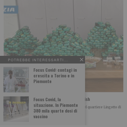
POTREBBE INTERESSARTI...
Focus Covid: contagi in
crescita a Torino e in
Piemonte
Spaccio: la polizia sequestra 33 kg di hashish
Focus Covid, la
situazione. In Piemonte
La Polizia di Stato ha arrestato, nei giorni scorsi nel quartiere Lingotto di
380 mila quarte dosi di
Torino, un 24enne
vaccino