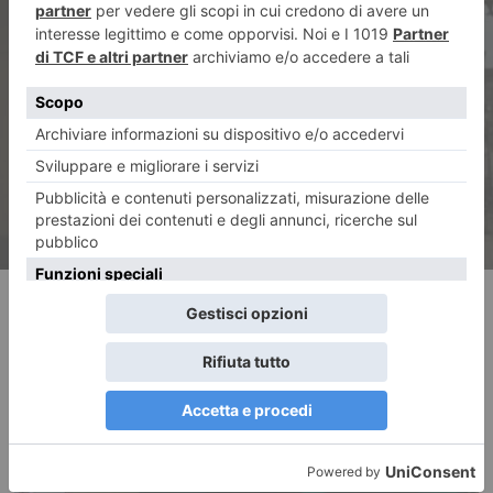
ARTICOLO SUCCESSIVO
Il Piemonte scommette
sull’idrogeno
RECENTI: