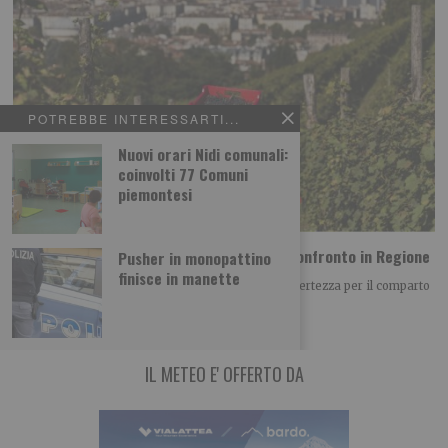
POTREBBE INTERESSARTI...
Nuovi orari Nidi comunali:
coinvolti 77 Comuni
piemontesi
Vino piemontese e clima: le richieste dal confronto in Regione
Pusher in monopattino
finisce in manette
Il clima è diventato uno dei principali fattori di incertezza per il comparto
vitivinicolo piemontese, non
IL METEO E' OFFERTO DA