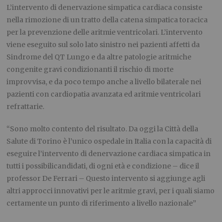
L’intervento di denervazione simpatica cardiaca consiste
nella rimozione di un tratto della catena simpatica toracica
per la prevenzione delle aritmie ventricolari. L’intervento
viene eseguito sul solo lato sinistro nei pazienti affetti da
Sindrome del QT Lungo e da altre patologie aritmiche
congenite gravi condizionanti il rischio di morte
improvvisa, e da poco tempo anche a livello bilaterale nei
pazienti con cardiopatia avanzata ed aritmie ventricolari
refrattarie.
“
Sono molto contento
del
risultato. Da oggi la Città della
Salute di Torino è l’unico ospedale in Italia con la capacità di
eseguire l’intervento di denervazione cardiaca simpatica in
tutti i
possibil
i
candidat
i
, di ogni età e condizione
– dice il
professor De Ferrari –
Questo
intervento
si aggiunge agli
altri approcci innovativi per le aritmie gravi, per i quali
siamo
certamente un punto di riferimento a livello nazionale”