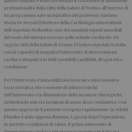
questo risultato è stato necessario il contributo di moltissime
professionalità della Città della Salute di Torino, all’interno di
un programma nato su iniziativa
del professor
Gaetano
Maria De Ferrari
(Direttore della Cardiologia universitaria
dell’ospedale Molinette), uno dei massimi esperti mondiali
del ruolo del sistema nervoso nelle aritmie cardiache.
Da
oggi la Città della Salute di Torino è l’unico ospedale in Italia
con la capacità di eseguire l’intervento di denervazione
cardiaca simpatica in
tutti i
possibil
i
candidat
i
, di ogni età e
condizione.
Per l’intervento è stata utilizzata la tecnica mini-invasiva
toracoscopica, che consente di ridurre i rischi
dell’intervento e la dimensione delle incisioni chirurgiche,
richiedendo
s
olo tre incisioni di meno di un centimetro. Con
questo approccio il paziente recupera rapidamente. In effetti
il bimbo è stato appena dimesso, 4 giorni dopo l’
operazione
,
in perfette condizioni di salute. Il primo intervento di
denervazione cardiaca per via toracoscopica in Italia
era