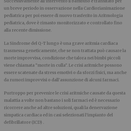
Successivamente all’intervento il bambino è transitato per
un breve periodo in osservazione nella Cardiorianimazione
pediatrica per poi essere di nuovo trasferito in Aritmologia
pediatrica, dove è rimasto monitorizzato e controllato fino
alla recente dimissione.
La Sindrome del Q-T lungo è una grave aritmia cardiaca
trasmessa geneticamente, che se non trattata può causare la
morte improvvisa, condizione che talora nei bimbi piccoli
viene chiamata “morte in culla”. Le crisi aritmiche possono
essere scatenate da stress emotivi o da sforzi fisici, ma anche
da rumori improvvisi o dall’assunzione di alcuni farmaci.
Purtroppo per prevenire le crisi aritmiche causate da questa
malattia a volte non bastano i soli farmaci ed è necessario
ricorrere anche ad altre soluzioni, quali la denervazione
simpatica cardiaca ed in casi selezionati l’impianto del
defibrillatore (ICD) .