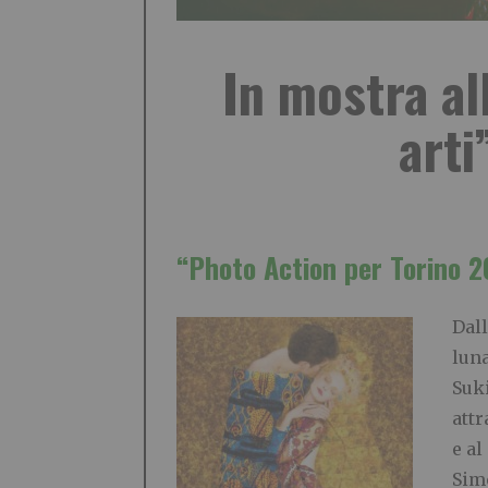
In mostra al
arti
“Photo Action per Torino 2
Dall
luna
Suki
att
e al
Simo