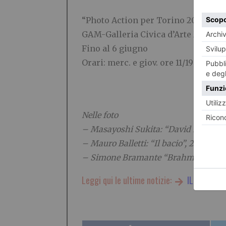
“Photo Action per Torino 2020”
GAM-Galleria Civica d’Arte Moderna
Fino al 6 giugno
Orari: merc. e giov. ore 11/19; ven. or
Nelle foto
– Masayoshi Sukita: “David Bowie, D
– Mauro Balletti: “Il bacio”, 2012
– Simone Bramante “Brahmino”: “Di
Leggi qui le ultime notizie:
IL TORINES