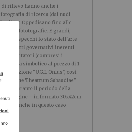
 di rilievo hanno anche i
fotografia di ricerca (dai nudi
he di Joe Oppedisano fino alle
grandi fototografie. E grandi,
 dire rispecchi lo stato dell’arte
ovvedimenti governativi inerenti
 dai visitatori (compresi i
’entrata simbolico al prezzo di 1
l’Associazione “U.G.I. Onlus”, così
Associazione Theatrum Sabaudiae”
noltre durante il periodo della
per immagine – in formato 30x42cm.
grafia, anche in questo caso