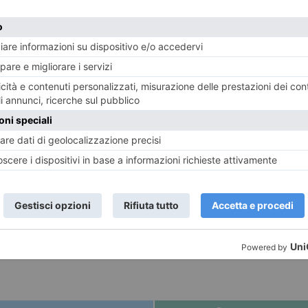
 e Contemporanea, via Magenta 31, Torino; tel. 011/442
e 11/20
an of Hope”, 1973
ego”, 2017
E