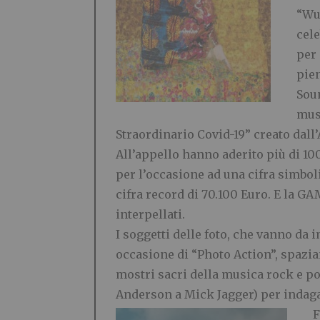
“Wu
cele
per 
pien
Soun
musi
Straordinario Covid-19” creato dall’
All’appello hanno aderito più di 10
per l’occasione ad una cifra simboli
cifra record di 70.100 Euro. E la GA
interpellati.
I soggetti delle foto, che vanno da 
occasione di “Photo Action”, spazia
mostri sacri della musica rock e po
Anderson a Mick Jagger) per indagar
F