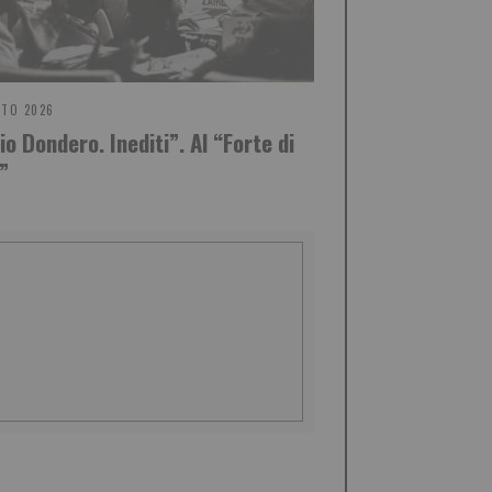
STO 2026
o Dondero. Inediti”. Al “Forte di
”