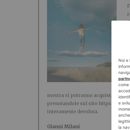
F
r
d
m
d
d
a
p
E
c
d
mostra si potranno acquistare le 
prenotandole sul sito https://www.p
interamente devoluta.
Gianni Milani