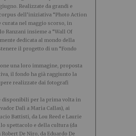
iugno. Realizzate da grandi e
 corpus dell’iniziativa “Photo Action
 e curata nel maggio scorso, in
olo Ranzani insieme a “Wall Of
ramente dedicata al mondo della
stenere il progetto di un “Fondo
izione una loro immagine, proposta
iva, il fondo ha già raggiunto la
pere realizzate dai fotografi
 disponibili per la prima volta in
ador Dalì a Maria Callas), ai
cio Battisti, da Lou Reed e Laurie
lo spettacolo e della
cultura (da
a Robert De Niro, da Eduardo De