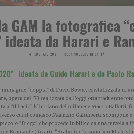
la GAM la fotografica “
” ideata da Harari e Ra
4 FEBBRAIO 2021
COSA SUCCEDE IN CITTÀ
020” Ideata da Guido Harari e da Paolo Ra
’immagine “doppia” di David Bowie, cristallizzata in un
re, opera del ’73 realizzata dall’oggi ottantaduenne f
ta a “Il bacio” klimtiano del milanese Mauro Balletti, f
raverso cui il comasco Maurizio Galimberti scompone e 
 piccolo “Diego” che procede in bilico su una nuvola a f
ne Bramante ( in arte “Brahmino”): sono ben 105 le sta