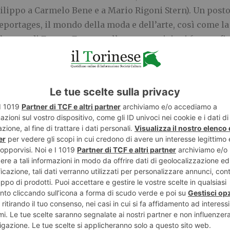
ilippo a Carmelo Bene e a Mario Rigoni Stern). Un posto
eportages, il mondo della moda e dell’arte, così come la 
’autore di Franco Fontana alle scomposizioni fotografic
editazioni visive di Simone Bramante). Grandi, davvero 
avvero grandi fotografi. Per una rassegna che si può ben
ella fotografia internazionale. E che, dati gli ultimi pr
ll’emergenza sanitaria, potrà essere pienamente fruibile
ossessori di Abbonamento Musei) pagando un biglietto d
uro. L’intero ricavato della biglietteria sarà devoluto al
ome il ricavato della vendita dei cataloghi. Anche l’ “
onerà 1 Euro per ogni partecipante alle visite guidate. I
105 stampe esposte – un pezzo unico, una sola stampa 
hotoactionpertorino.org alla cifra di 300 Euro per foto