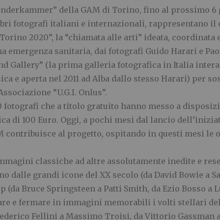
nderkammer” della GAM di Torino, fino al prossimo 6 g
bri fotografi italiani e internazionali, rappresentano il
Torino 2020”, la “chiamata alle arti” ideata, coordinata
a emergenza sanitaria, dai fotografi Guido Harari e Pa
d Gallery” (la prima galleria fotografica in Italia inte
ca e aperta nel 2011 ad Alba dallo stesso Harari) per so
Associazione “U.G.I. Onlus”.
0 fotografi che a titolo gratuito hanno messo a dispos
ca di 100 Euro. Oggi, a pochi mesi dal lancio dell’iniziat
M contribuisce al progetto, ospitando in questi mesi le o
immagini classiche ad altre assolutamente inedite e rese
no dalle grandi icone del XX secolo (da David Bowie a Sav
p (da Bruce Springsteen a Patti Smith, da Ezio Bosso a Lu
e e fermare in immagini memorabili i volti stellari del
ederico Fellini a Massimo Troisi, da Vittorio Gassman 