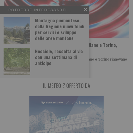
POTREBBE INTERESSARTI...
Montagna piemontese,
dalla Regione nuovi fondi
per servizi e sviluppo
delle aree montane
Sta per tornare MITO SettembreMusica: Milano e Torino,
vent’anni di musica insieme
Nocciole, raccolta al via
con una settimana di
Con la XX edizione di MITO SettembreMusica, Milano e Torino rinnovano
anticipo
un patto culturale che, anno
IL METEO E' OFFERTO DA