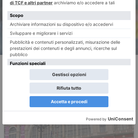
figlio chirurgo perché
omosessuale
RECENTI: