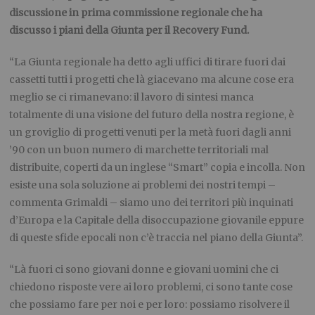
discussione in prima commissione regionale che ha
discusso i piani della Giunta per il Recovery Fund.
“La Giunta regionale ha detto agli uffici di tirare fuori dai
cassetti tutti i progetti che là giacevano ma alcune cose era
meglio se ci rimanevano: il lavoro di sintesi manca
totalmente di una visione del futuro della nostra regione, è
un groviglio di progetti venuti per la metà fuori dagli anni
’90 con un buon numero di marchette territoriali mal
distribuite, coperti da un inglese “Smart” copia e incolla. Non
esiste una sola soluzione ai problemi dei nostri tempi –
commenta Grimaldi – siamo uno dei territori più inquinati
d’Europa e la Capitale della disoccupazione giovanile eppure
di queste sfide epocali non c’è traccia nel piano della Giunta”.
“Là fuori ci sono giovani donne e giovani uomini che ci
chiedono risposte vere ai loro problemi, ci sono tante cose
che possiamo fare per noi e per loro: possiamo risolvere il