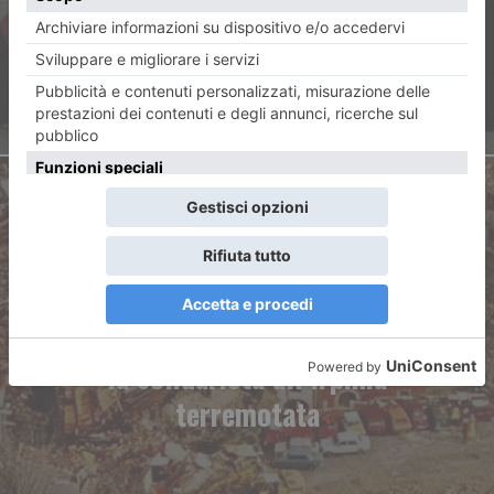
tessera
ARTICOLO SUCCESSIVO
La meglio gioventù torinese e
la solidarietà all’Irpinia
terremotata