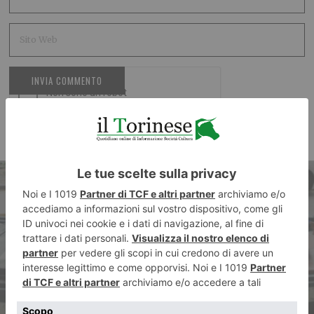
ARTICOLO PRECEDENTE
Ecoisole San Secondo /
Crocetta accessibili solo con