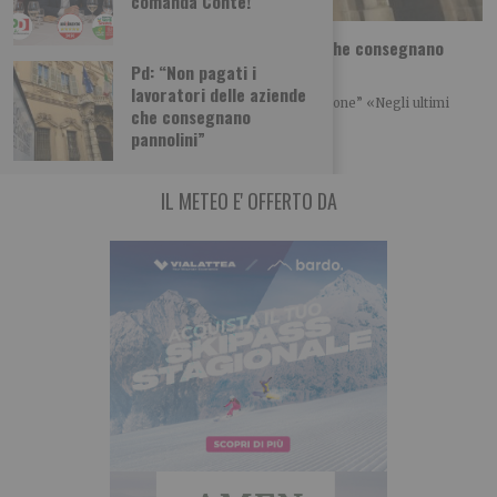
comanda Conte!
Pd: “Non pagati i lavoratori delle aziende che consegnano
pannolini”
Pd: “Non pagati i
lavoratori delle aziende
“La Regione chiarisca immediatamente la situazione” «Negli ultimi
che consegnano
giorni sono stato contattato da alcuni lavoratori
pannolini”
IL METEO E' OFFERTO DA