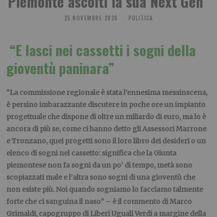
Piemonte ascolti la sua Next Gen”
25 NOVEMBRE 2020
POLITICA
“E lasci nei cassetti i sogni della
gioventù paninara”
“La commissione regionale è stata l’ennesima messinscena,
è persino imbarazzante discutere in poche ore un impianto
progettuale che dispone di oltre un miliardo di euro, ma lo è
ancora di più se, come ci hanno detto gli Assessori Marrone
e Tronzano, quei progetti sono il loro libro dei desideri o un
elenco di sogni nel cassetto: significa che la Giunta
piemontese non fa sogni da un po’ di tempo, metà sono
scopiazzati male e l’altra sono sogni di una gioventù che
non esiste più. Noi quando sogniamo lo facciamo talmente
forte che ci sanguina il naso” – è il commento di Marco
Grimaldi, capogruppo di Liberi Uguali Verdi a margine della