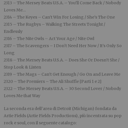
2313 – The Mersey Beats U.S.A. – You’ll Come Back / Nobody
Loves Me…
2314 – The Keyes – Can’t Win For Losing / She’s The One
2315 – The Rugbys – Walking The Streets Tonight /
Endlessly
2316 – The Nite Owls – Act Your Age / Nite Owl
2317 – The Scavengers – I Don’t Need Her Now / It’s Only So
Long
2318 – The Mersey Beats U.S.A. – Does She Or Doesn’t She /
Stop Look & Listen
2319 – The Mags – Can’t Get Enough / Go On and Leave Me
2320 – The Premiers – The Ali Shuffle [Parti 1 e 2]
2322 – The Mersey Beats U.S.A. – 30 Second Lover / Nobody
Loves Me that Way
La seconda era dell’area di Detroit (Michigan) fondata da
Artie Fields (Artie Fields Productions), più incentrata su pop
rock e soul, con il seguente catalogo: