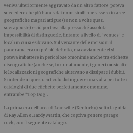
veniva ulteriormente aggravato da un altro fattore: poteva
succedere che più bands dai nomi simili operassero in aree
geografiche magari attigue (se non a volte quasi
sovrapposte) e ciò portava alla pressoché assoluta
impossibilità di distinguerle, fintanto a livello di “venues” e
locali in cui si esibivano. Sul versante delle incisioni il
panorama era un po’ più definito, ma ovviamente ci si
poteva imbattere in pericolose omonimie anche tra etichette
discografiche (anche se, fortunatamente, i generi musicali e
le localizzazioni geografiche aiutavano a dissipare i dubbi).
Si intende in questo articolo distinguere una volta per tutte i
cataloghi di due etichette perfettamente omonime,
entrambe “Top Dog”.
La prima era dell’area di Louisville (Kentucky) sotto la guida
di Ray Allen e Hardy Martin, che copriva genere garage
rock, con il seguente catalogo: