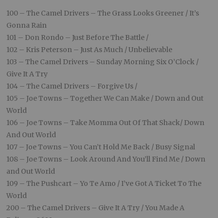
100 – The Camel Drivers – The Grass Looks Greener / It’s
Gonna Rain
101 – Don Rondo – Just Before The Battle /
102 – Kris Peterson – Just As Much / Unbelievable
103 – The Camel Drivers – Sunday Morning Six O’Clock /
Give It A Try
104 – The Camel Drivers – Forgive Us /
105 – Joe Towns – Together We Can Make / Down and Out
World
106 – Joe Towns – Take Momma Out Of That Shack/ Down
And Out World
107 – Joe Towns – You Can’t Hold Me Back / Busy Signal
108 – Joe Towns – Look Around And You’ll Find Me / Down
and Out World
109 – The Pushcart – Yo Te Amo / I’ve Got A Ticket To The
World
200 – The Camel Drivers – Give It A Try / You Made A