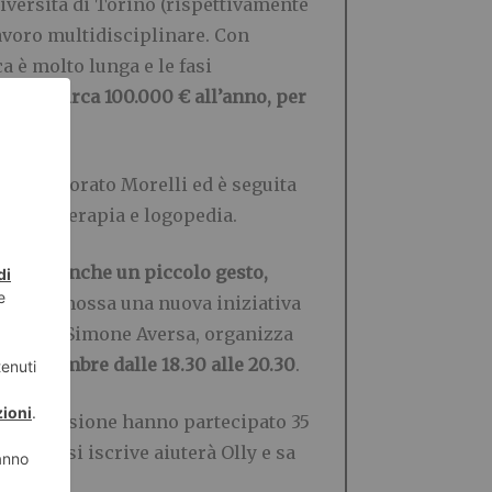
iversità di Torino (rispettivamente
lavoro multidisciplinare. Con
ca è molto lunga e le fasi
sia di circa 100.000 € all’anno, per
Asilo Onorato Morelli ed è seguita
di fisioterapia e logopedia.
Perché anche un piccolo gesto,
 stata promossa una nuova iniziativa
ventù di Simone Aversa, organizza
 11 novembre dalle 18.30 alle 20.30
.
uella occasione hanno partecipato 35
a, chi si iscrive aiuterà Olly e sa