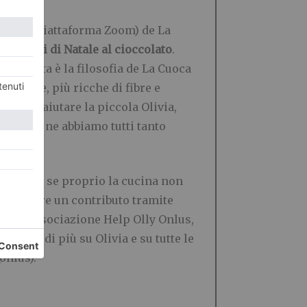
mite la piattaforma Zoom) de La
li Alberi di Natale al cioccolato
.
é questa è la filosofia de La Cuoca
leggere, più ricche di fibre e
indi ad aiutare la piccola Olivia,
ti tempi ne abbiamo tutti tanto
 link
. E… se proprio la cucina non
e versare un contributo tramite
o ad Associazione Help Olly Onlus,
noscere di più su Olivia e su tutte le
onlus).