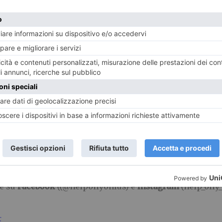
in due ore, con il supporto continuo (collegamento tra
olta a tema natalizio: i Raviolacci colorati al salmone e g
nsiero di mangiare con gusto, ma in modo salutare (perch
 tradizione, ma con alcuni accorgimenti per renderle più 
. Così tutti saranno soddisfatti. Un’iniziativa dedicata qu
stessi un poco di divertimento e di evasione (e di ques
ucina con una
donazione di 15 €
: basta cliccare su
questo
che andando direttamente sul sito della
Help Olly Onlus
di Torino, IBAN IT24D0313801000000013289426, intestat
(cercando Help olly onlus) o con
carta di credito
. Per co
re su
Facebook
((@helpollyonlus) e
Instagram
(help_olly_
E