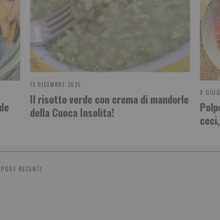
13 DICEMBRE 2025
8 GIU
Il risotto verde con crema di mandorle
 de
Polp
della Cuoca Insolita!
ceci
POST RECENTI