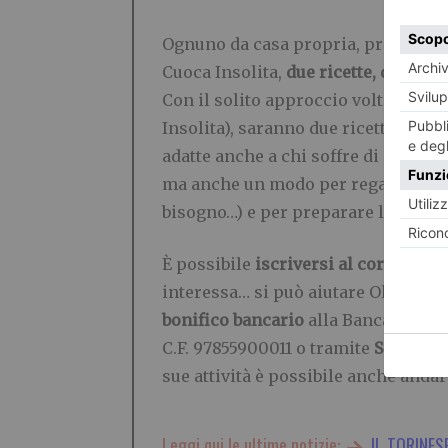
Ognuno da casa propria, preparerà 
Cuoca Insolita,
due ricette, questa v
Con il solito approccio volto al pe
Insolita), saranno due ricette della
adatte anche a chi soffre di allergie
ma anche un modo per regalare a sé 
bisogno…) e per preparare la cena!
È possibile
iscriversi al corso di c
interessa… si può aiutare Olivia an
bonifico bancario
alla Banca Reale 
C.F. 97855900011 o tramite
Satispay
sue attività è possibile anche anda
Leggi qui le ultime notizie:
IL TORINES