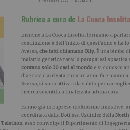
9 NOVEMBRE 2020
RUBRICHE
Rubrica a cura de
La Cuoca Insolit
Insieme a La Cuoca Insolita torniamo a parlar
costituzione è dell’inizio di quest’anno e ha lo
Aversa,
che tutti chiamano Olly
. È una bimba di
malattia genetica rara: la paraparesi spastica
contano solo 30 casi al mondo
e si conosce an
diagnosi è arrivata circa un anno fa e mamma e
Aversa, si sono attivati da subito per raccogli
ricerca scientifica finalizzata ad una cura.
Hanno già intrapreso moltissime iniziative: un
coordinata dalla Dott.ssa Ozdinler della
North 
n
Telethon
: esso coinvolge il Dipartimento di Ingegneri