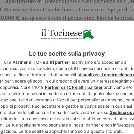
 il Dipartimento di Biotecnologie e Neuroscienze dell’Un
rof. Maurizio Giustetto) che hanno formato un’equipe di 
50.000 €
, ma questo è solo il primo step. Perché la ricer
i stima che la spesa da sostenere per la famiglia Aversa 
to a frequentare con grande entusiasmo Scuola Materna 
 e dall’equipe medica dell’ASL 1 di Torino per l’attività 
n tanti si impegnano per dare un aiuto, anche piccolo.
erenza
. E così, con il desiderio di aiutare la famiglia, è
ini,
La Cuoca Insolita
. Anche lei di Torino, amica di gio
per Olly
(
“Neve e farina: per Olly in cucina!”
), mercoledì
so e si intitolava “Con le mani in pasta per Olly”: in q
 donati totalmente alla Help Olly Onlus. Anche questa volt
donato.