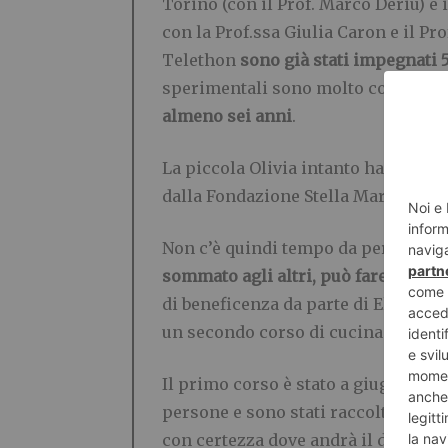
Torino (con il Prof. Marco Deriu) e
con la Prof.ssa Giulia Caron e il P
Telethon
sono già stati impegnati 
sperimentali sono molto costose:
s
almeno sei anni
.
La piccola Olivia intanto ha inizia
dalla Fondazione Stella Maris di Pisa
Non c’è quindi tempo da perdere e i
sommato agli altri, può fare la diff
di beneficenza da parte di Elsa Pan
un secondo corso di cucina online 
Il primo corso è stato a giugno scor
persone e sono stati raccolti 750 €,
con certezza dove andrà il denaro 