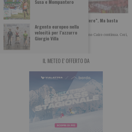
Susa e Mompantero
Torino, la solita protesta: “Cairo deve vendere”. Ma basta
dirlo?
Argento europeo nella
velocità per l’azzurro
Anche nell’estate 2026 la contestazione verso Urbano Cairo continua. Cori,
Giorgio Villa
striscioni e richieste di cessione restano
IL METEO E' OFFERTO DA