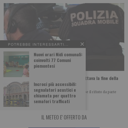
POTREBBE INTERESSARTI...
Nuovi orari Nidi comunali:
coinvolti 77 Comuni
piemontesi
Daniela Florea: uccisa dall’ex che non accettava la fine della
relazione?
Incroci più accessibili:
segnalatori acustici e
Il movente dell’assassinio di Daniela Florea sarebbe il rifiuto da parte
chiamata per quattro
dell’uomo della fine della relazione.
semafori trafficati
IL METEO E' OFFERTO DA