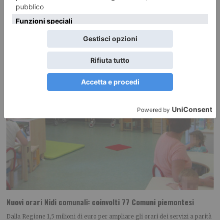
RECENTI:
Nuovi orari Nidi comunali: coinvolti 77 Comuni piemontesi
Dalla Regione 1,5 milioni di euro per ampliare gli orari dei servizi a parità