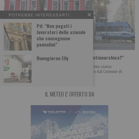
POTREBBE INTERESSARTI...
Pd: “Non pagati i
lavoratori delle aziende
che consegnano
pannolini”
Aska, Forza Italia: “Dov’è la dichiarazione antianarchica?”
Buongiorno Elly
IL COMMENTO DI ROSSO E FONTANA «Sinceramente siamo
estremamente delusi dall’avviso pubblico pubblicato dal Comune di
IL METEO E' OFFERTO DA