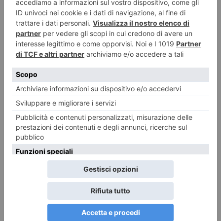
7 AGOSTO 2026
“Buona Fortuna Ribelli – Back To Mine” Nell’Alta Langa
Cuneese