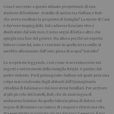
Cosa è successo a questo stimato proprietario di una
stazione di bestiame -fratello di mezzo tra Nathan e Bub-
che aveva ereditato la proprietà di famiglia? La morte di Cam
è davvero inspiegabile. Sul cadavere bruciato vivo e
disidratato dal sole non ci sono segni di lotta o altro che
spieghi una fine del genere. Ma allora perché un esperto
fattore come lui, nato e cresciuto in quella terra ostile, si
sarebbe allontanato dall’auto piena di acqua? Suicidio?
Lo scoprirete leggendo, così come vi avventurerete nei
segreti e nei tormenti della famiglia Bright. A partire dal
padre violento. Poi il primogenito Nathan sul quale pesa una
colpa mai condonata dagli abitanti dell’immaginaria
cittadina di Balamara e dai suoi stessi familiari. Per arrivare
al più piccolo dei fratelli, Bub, che da anni sogna di
andarsene lontano da quella fattoria piena di dolore, col
sogno di diventare cacciatore di canguri e rifarsi una vita.
Ma soprattutto scoprirete chi era davvero Cameron, il suo