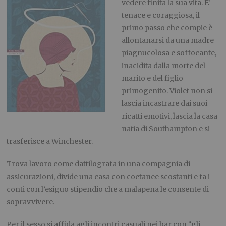
vedere finita la sua vita. E’
tenace e coraggiosa, il
primo passo che compie è
allontanarsi da una madre
piagnucolosa e soffocante,
inacidita dalla morte del
marito e del figlio
primogenito. Violet non si
lascia incastrare dai suoi
ricatti emotivi, lascia la casa
natia di Southampton e si
trasferisce a Winchester.
Trova lavoro come dattilografa in una compagnia di
assicurazioni, divide una casa con coetanee scostanti e fa i
conti con l’esiguo stipendio che a malapena le consente di
sopravvivere.
Per il sesso si affida agli incontri casuali nei bar con “gli