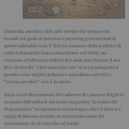
L’Australia assolata e dal caldo rivente è lo struggente
fondale sul quale si muovono i personaggi tormentati di
questo splendido noir. E’ il terzo romanzo della scrittrice di
radici britanniche (nata a Manchester nel 1980), ma
cresciuta a Melbourne dall’età di 8 anni, Jane Harper. Il suo
libro di esordio “Chi è senza peccato” si era guadagnato il
premio come miglior poliziesco australiano nel 2017, e
“L’uomo perduto” non è da meno.
Inizia con il ritrovamento del cadavere di Cameron Bright in
un punto dell’outback dal nome suggestivo “la tomba del
Magazziniere” (scoprirete la storia tragica che c’è dietro) a
miglia di distanza da tutto, in una torrida estate del
Queensland, che lì coincide col Natale.