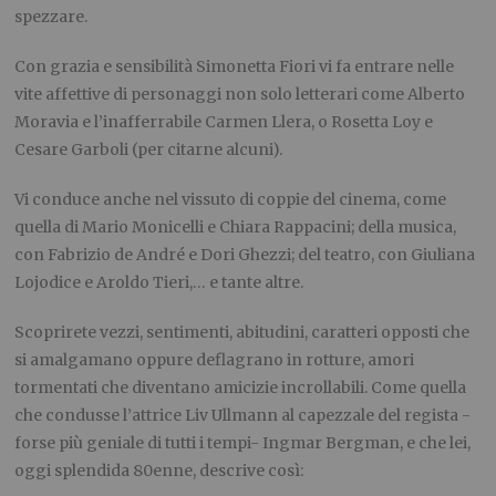
spezzare.
Con grazia e sensibilità Simonetta Fiori vi fa entrare nelle
vite affettive di personaggi non solo letterari come Alberto
Moravia e l’inafferrabile Carmen Llera, o Rosetta Loy e
Cesare Garboli (per citarne alcuni).
Vi conduce anche nel vissuto di coppie del cinema, come
quella di Mario Monicelli e Chiara Rappacini; della musica,
con Fabrizio de André e Dori Ghezzi; del teatro, con Giuliana
Lojodice e Aroldo Tieri,… e tante altre.
Scoprirete vezzi, sentimenti, abitudini, caratteri opposti che
si amalgamano oppure deflagrano in rotture, amori
tormentati che diventano amicizie incrollabili. Come quella
che condusse l’attrice Liv Ullmann al capezzale del regista -
forse più geniale di tutti i tempi- Ingmar Bergman, e che lei,
oggi splendida 80enne, descrive così: