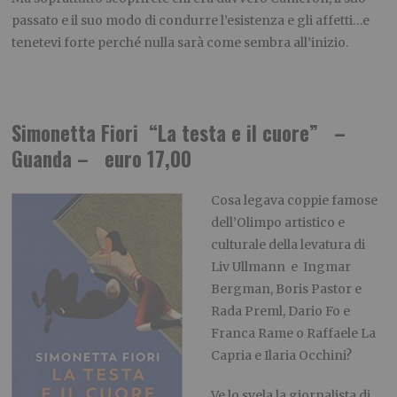
passato e il suo modo di condurre l’esistenza e gli affetti…e
tenetevi forte perché nulla sarà come sembra all’inizio.
Simonetta Fiori “La testa e il cuore” –
Guanda – euro 17,00
Cosa legava coppie famose
dell’Olimpo artistico e
culturale della levatura di
Liv Ullmann e Ingmar
Bergman, Boris Pastor e
Rada Preml, Dario Fo e
Franca Rame o Raffaele La
Capria e Ilaria Occhini?
Ve lo svela la giornalista di