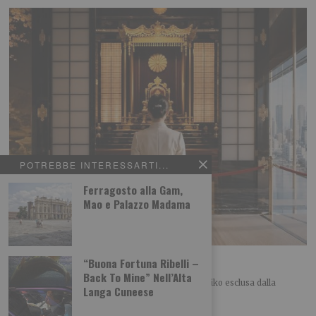
POTREBBE INTERESSARTI...
Ferragosto alla Gam,
Mao e Palazzo Madama
Ennio Caretto: Giappone, balzo all’indietro
“Buona Fortuna Ribelli –
Back To Mine” Nell’Alta
FINESTRA SUL MONDO Il caso della principessa Aiko esclusa dalla
Langa Cuneese
successione imperiale e il ruolo delle