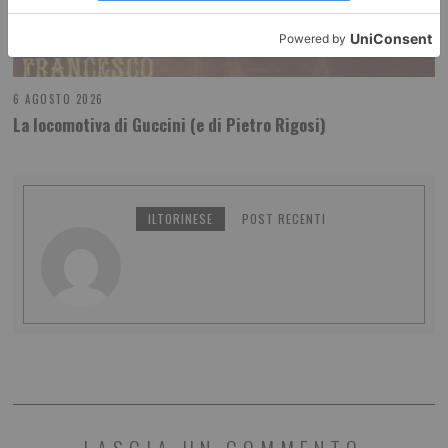
6 AGOSTO 2026
La locomotiva di Guccini (e di Pietro Rigosi)
ILTORINESE
POST RECENTI