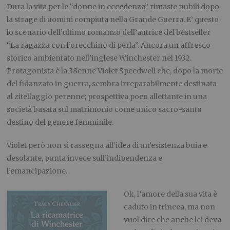
Dura la vita per le “donne in eccedenza” rimaste nubili dopo
la strage di uomini compiuta nella Grande Guerra. E’ questo
lo scenario dell’ultimo romanzo dell’autrice del bestseller
“La ragazza con l’orecchino di perla”. Ancora un affresco
storico ambientato nell’inglese Winchester nel 1932.
Protagonista è la 38enne Violet Speedwell che, dopo la morte
del fidanzato in guerra, sembra irreparabilmente destinata
al zitellaggio perenne; prospettiva poco allettante in una
società basata sul matrimonio come unico sacro-santo
destino del genere femminile.
Violet però non si rassegna all’idea di un’esistenza buia e
desolante, punta invece sull’indipendenza e
l’emancipazione.
Ok, l’amore della sua vita è
caduto in trincea, ma non
vuol dire che anche lei deva