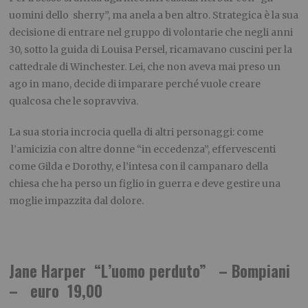
uomini dello sherry”, ma anela a ben altro. Strategica è la sua
decisione di entrare nel gruppo di volontarie che negli anni
30, sotto la guida di Louisa Persel, ricamavano cuscini per la
cattedrale di Winchester. Lei, che non aveva mai preso un
ago in mano, decide di imparare perché vuole creare
qualcosa che le sopravviva.
La sua storia incrocia quella di altri personaggi: come
l’amicizia con altre donne “in eccedenza”, effervescenti
come Gilda e Dorothy, e l’intesa con il campanaro della
chiesa che ha perso un figlio in guerra e deve gestire una
moglie impazzita dal dolore.
Jane Harper “L’uomo perduto” – Bompiani
– euro 19,00