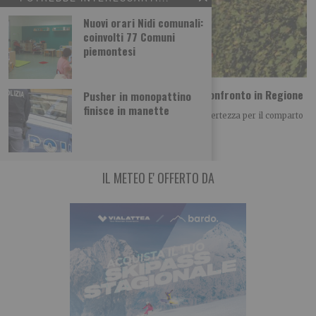
Nuovi orari Nidi comunali:
coinvolti 77 Comuni
piemontesi
Vino piemontese e clima: le richieste dal confronto in Regione
Pusher in monopattino
finisce in manette
Il clima è diventato uno dei principali fattori di incertezza per il comparto
vitivinicolo piemontese, non
IL METEO E' OFFERTO DA