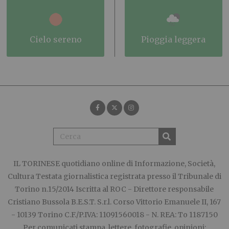
cielo sereno
pioggia leggera
IL TORINESE
quotidiano online di Informazione, Società,
Cultura Testata giornalistica registrata presso il Tribunale di
Torino n.15/2014 Iscritta al ROC - Direttore responsabile
Cristiano Bussola B.E.S.T. S.r.l. Corso Vittorio Emanuele II, 167
- 10139 Torino C.F./P.IVA: 11091560018 - N. REA: To 1187150
Per comunicati stampa, lettere, fotografie, opinioni: