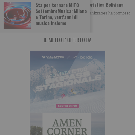
Madonna di Urkupiña: Feste e Parata Folkloristica Boliviana
Sta per tornare MITO
SettembreMusica: Milano
La Comunità Boliviana di Torino e il Comitato Organizzatore ha promosso
e Torino, vent’anni di
a Torino le Feste commemorative
musica insieme
IL METEO E' OFFERTO DA