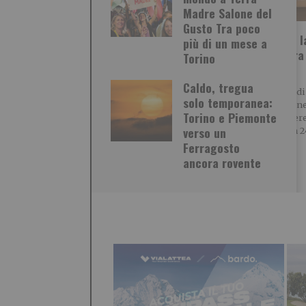
Madre Salone del
Gusto Tra poco
Iren Ambiente acquista
Spaccio: l
più di un mese a
il 66% di ETAmbiente
sequestra
Torino
hashish
Iren Ambiente consolida il
Caldo, tregua
posizionamento nel settore
La Polizia di
solo temporanea:
dei rifiuti acquistando il 66%
arrestato, n
Torino e Piemonte
di ETAmbiente società attiva
nel quartier
verso un
Torino, un 
Ferragosto
ancora rovente