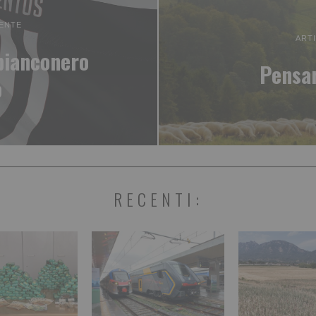
ENTE
ART
bianconero
Pensar
o
RECENTI: