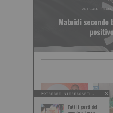
ARTICOLO PRECED
Matuidi secondo 
positiv
POTREBBE INTERESSARTI...
Tutti i gusti del
mondo a Terra