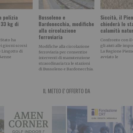
a polizia
Bussoleno e
Siccità, il Pi
 33 kg di
Bardonecchia, modifiche
chiederà lo st
alla circolazione
calamità natu
ferroviaria
 Stato ha
Confronto con il
ei giorni scorsi
gli aiuti alle imp
Modifiche alla circolazione
e Lingotto di
La Regione Piem
ferroviaria per consentire
24enne
avviato le
interventi di manutenzione
straordinaria tra le stazioni
di Bussoleno e Bardonecchia.
IL METEO E' OFFERTO DA