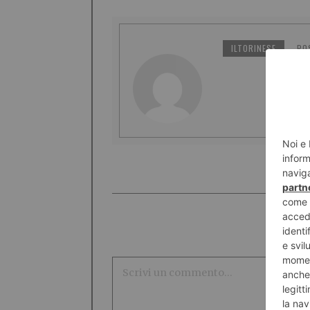
ILTORINESE
PO