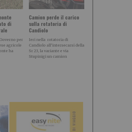
emonte
Camion perde il carico
ato di
sulla rotatoria di
rale
Candiolo
 Governo per
Ieri nella rotatoria di
rese agricole
Candiolo all’intersecarsi della
onte ha
Sr 23, la variante e via
Stupinigi un camion