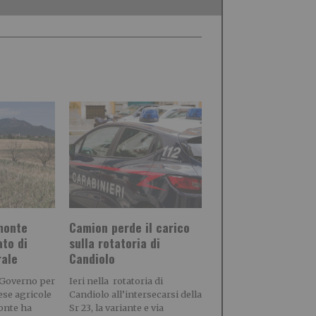
emonte
Camion perde il carico
ato di
sulla rotatoria di
rale
Candiolo
 Governo per
Ieri nella rotatoria di
rese agricole
Candiolo all’intersecarsi della
onte ha
Sr 23, la variante e via