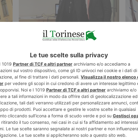
21 NOVEMBRE 2022
16 NO
ni
Implantologia dentaria, focus a Chieri
Più 
ro il
medi
acco
ST RECENTI