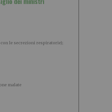
iglio dei ministri
 con le secrezioni respiratorie);
sone malate