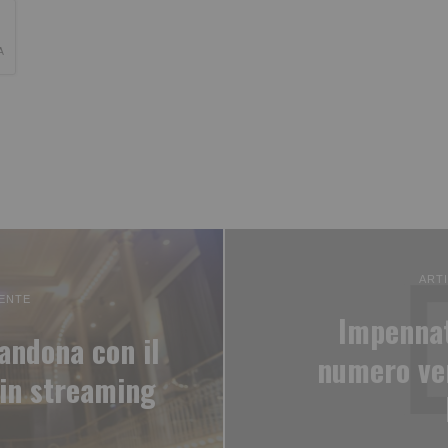
ART
ENTE
Impennat
andona con il
numero ver
 in streaming