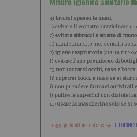
Misure igienico sanitarie i
a)
lavarsi spesso le mani
.
b)
evitare il contatto ravvicinato
con
c)
evitare abbracci e strette di mano
d) mantenimento, nei contatti socia
e)
igiene respiratoria
(starnutire e/
f)
evitare l’uso promiscuo di bottigl
g)
non toccarsi occhi, naso e bocca
h)
coprirsi bocca e naso se si starn
i)
non prendere farmaci antivirali e
l)
pulire le superfici con disinfettan
m)
usare la mascherina solo se si s
Leggi qui le ultime notizie:
IL TORINES