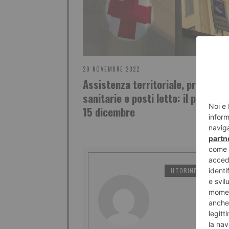
29 NOVEMBRE 2022
Assistenza territoriale, prestazio
sanitarie e posti letto: il piano ent
15 dicembre
ILTORINESE
PO