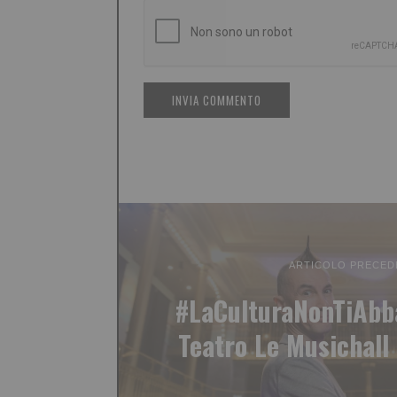
ARTICOLO PRECED
#LaCulturaNonTiAbb
Teatro Le Musichall