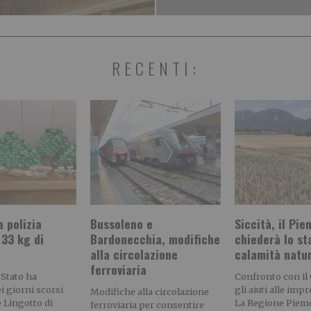
RECENTI:
a polizia
Bussoleno e
Siccità, il Pi
 33 kg di
Bardonecchia, modifiche
chiederà lo st
alla circolazione
calamità natu
ferroviaria
 Stato ha
Confronto con il
ei giorni scorsi
gli aiuti alle imp
Modifiche alla circolazione
e Lingotto di
La Regione Piem
ferroviaria per consentire