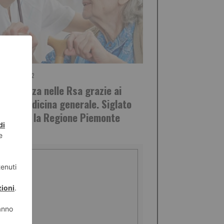
VEMBRE 2022
assistenza nelle Rsa grazie ai
ci di medicina generale. Siglato
rdo con la Regione Piemonte