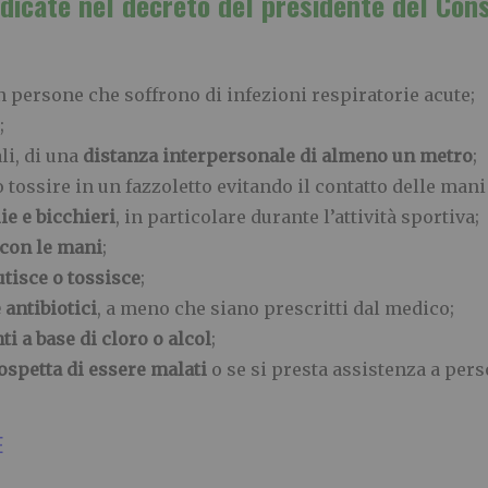
ndicate nel decreto del presidente del Cons
 persone che soffrono di infezioni respiratorie acute;
;
li, di una
distanza interpersonale di almeno un metro
;
o tossire in un fazzoletto evitando il contatto delle mani
ie e bicchieri
, in particolare durante l’attività sportiva;
 con le mani
;
utisce o tossisce
;
 antibiotici
, a meno che siano prescritti dal medico;
ti a base di cloro o alcol
;
ospetta di essere malati
o se si presta assistenza a per
E