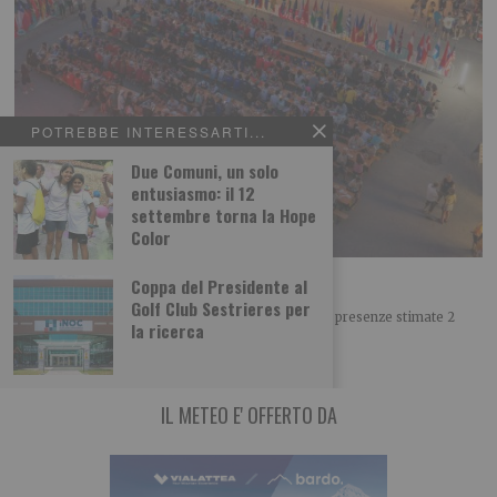
POTREBBE INTERESSARTI...
Due Comuni, un solo
entusiasmo: il 12
settembre torna la Hope
Color
Successo per i Campionati Giovanili di arco
Coppa del Presidente al
Golf Club Sestrieres per
8 giornate di gare 759 atleti 68 delegazioni 10.000 presenze stimate 2
la ricerca
medaglie azzurre Otto
IL METEO E' OFFERTO DA