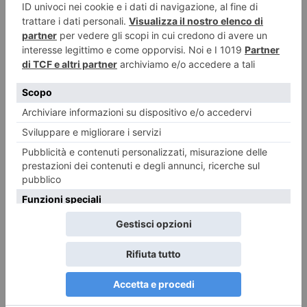
Lite sulla strada, poi l’auto contro il gruppo: sei ciclisti feriti
a Lanzo, uno grave
Una discussione nata per motivi apparentemente banali si è trasformata
in pochi istanti in un episodio