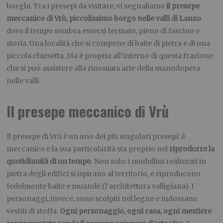
borghi. Tra i presepi da visitare, vi segnaliamo
il presepe
meccanico di Vrù, piccolissimo borgo nelle valli di Lanzo
dove il tempo sembra essersi fermato, pieno di fascino e
storia. Una località che si compone di baite di pietra e di una
piccola chiesetta. Ma è proprio all’interno di questa frazione
che si può assistere alla rinomata arte della manodopera
nelle valli.
Il presepe meccanico di Vrù
Il presepe di Vrù è un uno dei più singolari presepi: è
meccanico e la sua particolarità sta proprio nel
riprodurre la
quotidianità di un tempo
. Non solo: i modellini realizzati in
pietra degli edifici si ispirano al territorio, e riproducono
fedelmente baite e muande (l’architettura valligiana). I
personaggi, invece, sono scolpiti nel legno e indossano
vestiti di stoffa.
Ogni personaggio, ogni casa, ogni mestiere