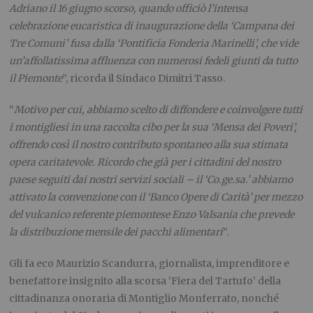
Adriano il 16 giugno scorso, quando officiò l’intensa
celebrazione eucaristica di inaugurazione della ‘Campana dei
Tre Comuni’ fusa dalla ‘Pontificia Fonderia Marinelli’
, che vide
un’affollatissima affluenza con numerosi fedeli giunti da tutto
il Piemonte
”, ricorda il Sindaco Dimitri Tasso.
“
Motivo per cui, abbiamo scelto di diffondere e coinvolgere tutti
i montigliesi in una raccolta cibo per la sua ‘Mensa dei Poveri’,
offrendo così il nostro contributo spontaneo alla sua stimata
opera caritatevole. Ricordo che già per i cittadini del nostro
paese seguiti dai nostri servizi sociali – il ‘Co.ge.sa.’ abbiamo
attivato la convenzione con il ‘Banco Opere di Carità’ per mezzo
del vulcanico referente piemontese Enzo Valsania che prevede
la distribuzione mensile dei pacchi alimentari
”.
Gli fa eco Maurizio Scandurra, giornalista, imprenditore e
benefattore insignito alla scorsa ‘Fiera del Tartufo’ della
cittadinanza onoraria di Montiglio Monferrato, nonché