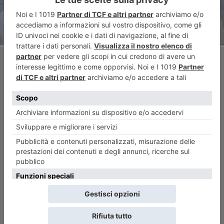
ARTICOLO SUCCESSIVO
Tre ultrasessantenni assaltano
Postamat