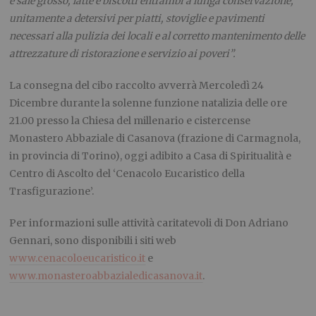
e sale grosso, latte e biscotti entrambi a lunga conservazione,
unitamente a detersivi per piatti, stoviglie e pavimenti
necessari alla pulizia dei locali e al corretto mantenimento delle
attrezzature di ristorazione e servizio ai poveri”.
La consegna del cibo raccolto avverrà Mercoledì 24
Dicembre durante la solenne funzione natalizia delle ore
21.00 presso la Chiesa del millenario e cistercense
Monastero Abbaziale di Casanova (frazione di Carmagnola,
in provincia di Torino), oggi adibito a Casa di Spiritualità e
Centro di Ascolto del ‘Cenacolo Eucaristico della
Trasfigurazione’.
Per informazioni sulle attività caritatevoli di Don Adriano
Gennari, sono disponibili i siti web
www.cenacoloeucaristico.it
e
www.monasteroabbazialedicasanova.it
.