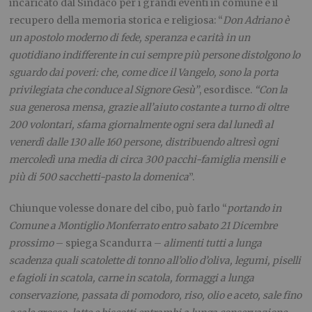
incaricato dal Sindaco per i grandi eventi in comune e il
recupero della memoria storica e religiosa: “
Don Adriano è
un apostolo moderno di fede, speranza e carità in un
quotidiano indifferente in cui sempre più persone distolgono lo
sguardo dai poveri: che, come dice il Vangelo, sono la porta
privilegiata che conduce al Signore Gesù”
, esordisce.
“Con la
sua generosa mensa, grazie all’aiuto costante a turno di oltre
200 volontari, sfama giornalmente ogni sera dal lunedì al
venerdì dalle 130 alle 160 persone, distribuendo altresì ogni
mercoledì una media di circa 300 pacchi-famiglia mensili e
più di 500 sacchetti-pasto la domenica
”.
Chiunque volesse donare del cibo, può farlo “
portando in
Comune a Montiglio Monferrato entro sabato 21 Dicembre
prossimo
– spiega Scandurra –
alimenti tutti a lunga
scadenza quali scatolette di tonno all’olio d’oliva, legumi, piselli
e fagioli in scatola, carne in scatola, formaggi a lunga
conservazione, passata di pomodoro, riso, olio e aceto, sale fino