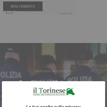
ARTICOLO PRECEDENTE
Tav: Pianese (Coisp), basta
criminalizzare Polizia e
giustificare violenti