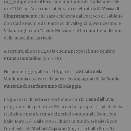
raggiungeranno il loro culmine. Come da tradizione, alle
ore 10,30, nell’area mercatale sarà celebrata la
S. Messa di
Ringraziamento
che sarà celebrata dal Parroco di Gabiano
don Carlo Pavin e dal Parroco di Vallegioliti, Moncestino e
Villamiroglio don Davide Mussone; al termine benedizione
delle macchine agricole.
A seguire, alle ore 12,30 la cucina proporrà uno squisito
Pranzo Contadino
(Euro 18).
Nel pomeriggio, alle ore 15, partirà la
Sfilata della
Vendemmia
con carri d’epoca accompagnati dalla
Banda
Musicale di Sant’Antonino di Saluggia
.
La giornata di festa si concluderà con la
Cena dell’Uva
,
programmata per le ore 20: la cucina proporrà i piatti della
tradizione monferrina del periodo autunnale (cena con
ballo Euro 25). Dalle ore 21, dulcis in fundo, si ballerà con
l’orchestra di
Michael Capuano
(ingresso ballo Euro 5).