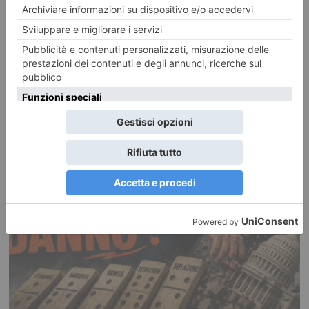
Iren Ambiente acquista il 66% di ETAmbiente
Iren Ambiente consolida il posizionamento nel settore dei rifiuti
acquistando il 66% di ETAmbiente società attiva