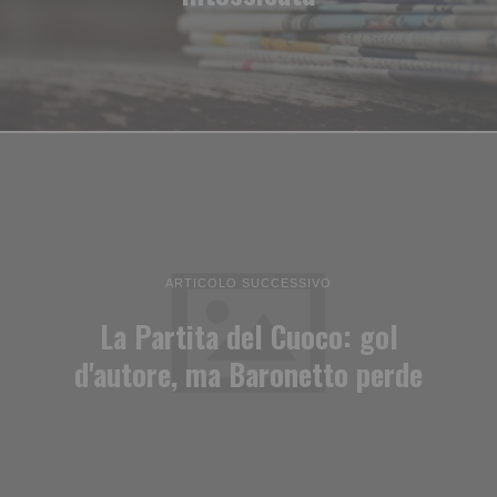
ARTICOLO SUCCESSIVO
La Partita del Cuoco: gol
d'autore, ma Baronetto perde