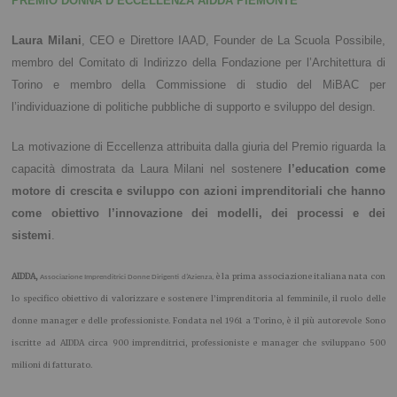
PREMIO DONNA D’ECCELLENZA AIDDA PIEMONTE
Laura Milani
, CEO e Direttore IAAD, Founder de La Scuola Possibile,
membro del Comitato di Indirizzo della Fondazione per l’Architettura di
Torino e membro della Commissione di studio del MiBAC per
l’individuazione di politiche pubbliche di supporto e sviluppo del design.
La motivazione di Eccellenza attribuita dalla giuria del Premio riguarda la
capacità dimostrata da Laura Milani nel sostenere
l’education come
motore di crescita e sviluppo con azioni imprenditoriali che hanno
come obiettivo l’innovazione dei modelli, dei processi e dei
sistemi
.
AIDDA,
è la prima associazione italiana nata con
Associazione Imprenditrici Donne Dirigenti d’Azienza,
lo specifico obiettivo di valorizzare e sostenere l’imprenditoria al femminile, il ruolo delle
donne manager e delle professioniste. Fondata nel 1961 a Torino, è il più autorevole Sono
iscritte ad AIDDA circa 900 imprenditrici, professioniste e manager che sviluppano 500
milioni di fatturato.