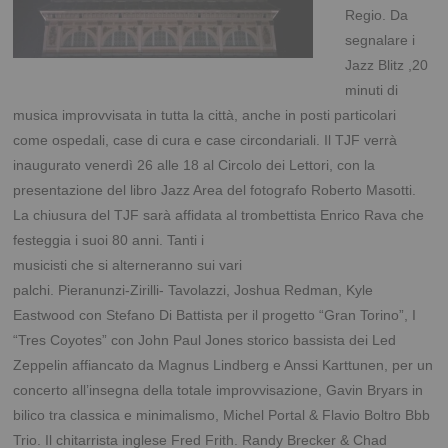
Regio. Da
segnalare i
Jazz Blitz ,20
minuti di
musica improvvisata in tutta la città, anche in posti particolari
come ospedali, case di cura e case circondariali. Il TJF verrà
inaugurato venerdì 26 alle 18 al Circolo dei Lettori, con la
presentazione del libro Jazz Area del fotografo Roberto Masotti.
La chiusura del TJF sarà affidata al trombettista Enrico Rava che
festeggia i suoi 80 anni. Tanti i
musicisti che si alterneranno sui vari
palchi. Pieranunzi-Zirilli- Tavolazzi, Joshua Redman, Kyle
Eastwood con Stefano Di Battista per il progetto “Gran Torino”, I
“Tres Coyotes” con John Paul Jones storico bassista dei Led
Zeppelin affiancato da Magnus Lindberg e Anssi Karttunen, per un
concerto all’insegna della totale improvvisazione, Gavin Bryars in
bilico tra classica e minimalismo, Michel Portal & Flavio Boltro Bbb
Trio. Il chitarrista inglese Fred Frith. Randy Brecker & Chad