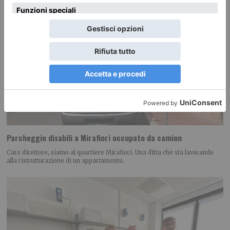
Parcheggio disabili a Mirafiori occupato da camion
Caro direttore, siamo al quartiere Mirafiori. Una ditta che sta lavorando
alla ristrutturazione di un appartamento,