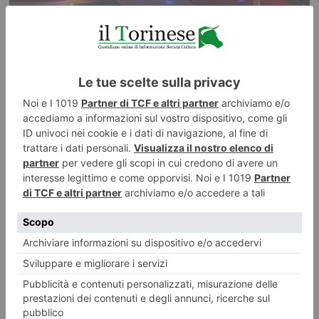
Madonna di Urkupiña: Feste e Parata Folkloristica Boliviana
La Comunità Boliviana di Torino e il Comitato Organizzatore ha promosso
a Torino le Feste commemorative