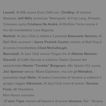
Lunedì.
Al Milk suona Enzo Zirilli con i
ZiroBop
. Al cinema
Massimo
Jeff Mills
sonorizza “Metropolis” di Fritz Lang. Al teatro
Colosseo canta
Cristiano De Andrè.
Al Birrificio Torino suona il
trio del trombettista Luca Begonia.
Martedì.
Al Jazz Club si esibisce il pianista
Emanuele Sartoris.
Al
Blah Blah suonano i
Jance Pornick Casino
mentre al Mad Dog è
di scena il trombettista
Chad McCullough.
Mercoledì.
Al Jazz Club suona l’Organ trio di
Alberto Marsico.
Giovedì.
Al Caffè Neruda si esibisce l’Italian Quartet del
sassofonista
Hector “Costita” Bisignani.
Allo Spazio 211 suona
Jon Spencer
senza i Blues Explosion, ma con gli
Hitmaker,
preceduto dagli
Sloks.
Al teatro Concordia di Venaria si esibisce il
gruppo reggae
Alborosie.
Al Jazz Club sono di
scena i
Savana
Funk.
All’ Hiroshima
Mon Amour suonano
i
C’mon Tigre
mentre all’Astoria è di scena
Venerus.
Per “ Novara