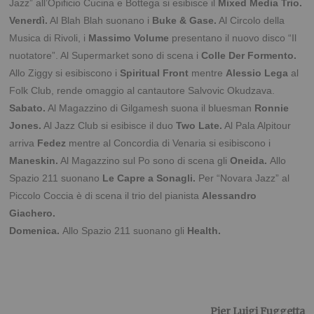
Jazz” all’Opificio Cucina e Bottega si esibisce il
Mixed Media Trio.
Venerdì.
Al Blah Blah suonano i
Buke & Gase.
Al Circolo della
Musica di Rivoli, i
Massimo Volume
presentano il nuovo disco “Il
nuotatore”. Al Supermarket sono di scena i
Colle Der Formento.
Allo Ziggy si esibiscono i
Spiritual Front
mentre
Alessio Lega
al
Folk Club, rende omaggio al cantautore Salvovic Okudzava.
Sabato.
Al Magazzino di Gilgamesh suona il bluesman
Ronnie
Jones.
Al Jazz Club si esibisce il duo
Two Late.
Al Pala Alpitour
arriva
Fedez
mentre al Concordia di Venaria si esibiscono i
Maneskin.
Al Magazzino sul Po sono di scena gli
Oneida.
Allo
Spazio 211 suonano
Le Capre a Sonagli.
Per “Novara Jazz” al
Piccolo Coccia è di scena il trio del pianista
Alessandro
Giachero.
Domenica.
Allo Spazio 211 suonano gli
Health.
Pier Luigi Fuggetta