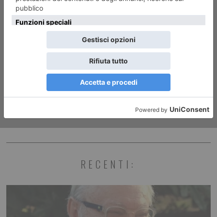
ARTICOLO SUCCESSIVO
Arrestato ragazzo con
l’hashish nel como’
RECENTI: