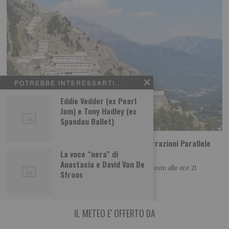
POTREBBE INTERESSARTI...
Eddie Vedder (ex Pearl
Jam) e Tony Hadley (ex
Spandau Ballet)
La Compagnia de Les Farfadais chiude ‘Narrazioni Parallele
Festival’
La voce “nera” di
Anastacia e David Van De
Nella cornice del Forte di Fenestrelle dal 12 al 15 agosto alle ore 21
Sfroos
‘Narrazioni Parallele
IL METEO E' OFFERTO DA