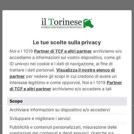
ARTICOLO PRECEDENTE
Estorsore recidivo viene
arrestato