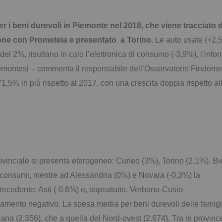
r i beni durevoli in Piemonte nel 2018, che viene tracciato
ione con Prometeia e presentato a Torino.
Le auto usate (+2,5
el 2%, risultano in calo l’elettronica di consumo (-3,9%), l’info
piemontesi – commenta il responsabile dell’Osservatorio Findom
l’1,5% in più rispetto al 2017, con una crescita doppia rispetto al
***
rovinciale si presenta eterogeneo: Cuneo (3%), Torino (2,1%),
Bie
 consumi, mentre ad Alessandria (0%) e Novara (-0,3%) la
 precedente; Asti (-0,6%) e, soprattutto, Verbano-Cusio-
mento negativo. La spesa media per beni durevoli delle famigli
liana (2.356), che a quella del Nord-ovest (2.674). Tra le provinc