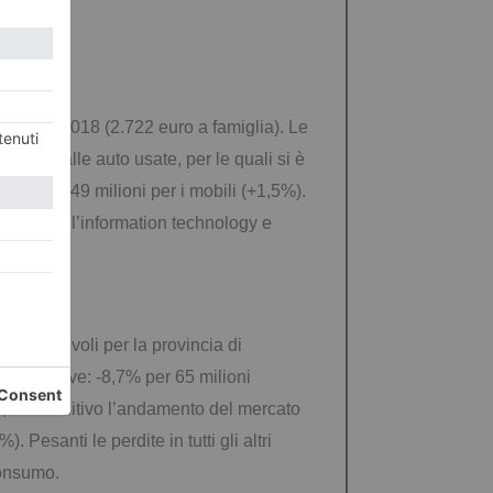
voli nel 2018 (2.722 euro a famiglia). Le
tinata alle auto usate, per le quali si è
-1,1%) e 49 milioni per i mobili (+1,5%).
-2,4% per l’information technology e
eni durevoli per la provincia di
 auto nuove: -8,7% per 65 milioni
l’1,9%. Positivo l’andamento del mercato
Pesanti le perdite in tutti gli altri
 consumo.