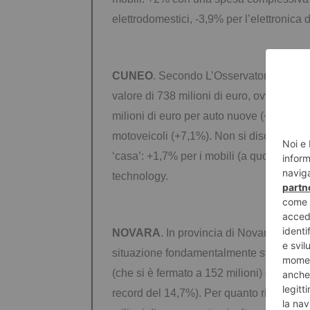
elettrodomestici, -3,9% per l’elettronica
CUNEO
. Secondo L’Osservatorio Findom
valore di 738 milioni di euro, ovvero 2.8
milioni di euro per auto nuove (+4,4%, in
motoveicoli (+7,1%). Non si discostano s
‘casa’: +1,7% per i mobili (a quota 171 mi
technology.
NOVARA
. In provincia di Novara nel 20
situazione fondamentalmente statica per
(che si è fermato a 152 milioni) e un an
record del 14,7%). Per quanto riguarda i m