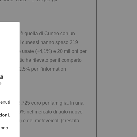
 durevoli è quella di Cuneo con un
pati del 3%, i cuneesi hanno speso 219
er vetture usate (+4,1%) e 20 milioni per
indomestic ha rilevato per il comparto
 consumo -2,5% per l’information
media di 2.725 euro per famiglia. In una
one del 3,6% nel mercato di auto nuove
2 milioni) e dei motoveicoli (crescita