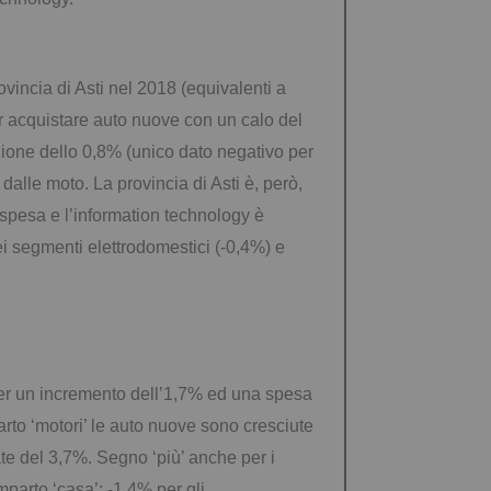
rovincia di Asti nel 2018 (equivalenti a
er acquistare auto nuove con un calo del
zione dello 0,8% (unico dato negativo per
dalle moto. La provincia di Asti è, però,
i spesa e l’information technology è
ei segmenti elettrodomestici (-0,4%) e
o per un incremento dell’1,7% ed una spesa
rto ‘motori’ le auto nuove sono cresciute
te del 3,7%. Segno ‘più’ anche per i
mparto ‘casa’: -1,4% per gli