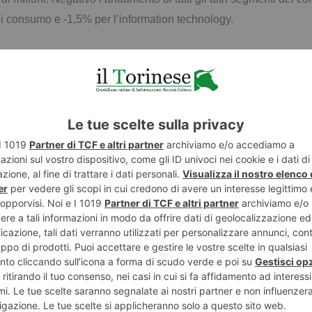
 di consumo e -1,5% per l’information technology.
estic la provincia più vivace del Piemonte per consumo di beni
50 euro a famiglia. In un anno in cui gli acquisti si sono svilup
cremento top per il segmento in Piemonte), 251 milioni di euro p
ostanzialmente dalla media regionale i dati che l’Osservatorio F
lioni), -2,1% per gli elettrodomestici, -4,1% per l’elettronica di
18 si sono spesi 447 milioni di euro per i beni durevoli con una 
 i consumi, l’Osservatorio Findomestic ha rilevato una contrazi
damento positivo nei segmenti delle auto usate (+2,7% a quota 13
obili, la crescita si
attesta all’1,2% per un mercato da 107