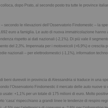
 colloca, dopo Prato, al secondo posto tra tutte le province itali
o – secondo le rilevazioni dell’Osservatorio Findomestic – la sp
2.692 euro a famiglia. Le auto di nuova immatricolazione hanno 
ndenza rispetto ai dati nazionali (-2,1%). Di più vale il segment
ento del 2,3%. Impennata per i motoveicoli (+6,9%) e crescita pe
edie nazionali – per elettrodomestici (-1,1%), information techn
di beni durevoli in provincia di Alessandria si traduce in una spe
ondo l’Osservatorio Findomestic il mercato delle auto nuove si è
uto usate: +1,1% per un totale di 175 milioni di euro. Molto positiv
o ‘casa’ rispecchiano a grandi linee le tendenze di respiro regi
ci, -4,5% per l’elettronica di consumo e -2,6% per l’information t