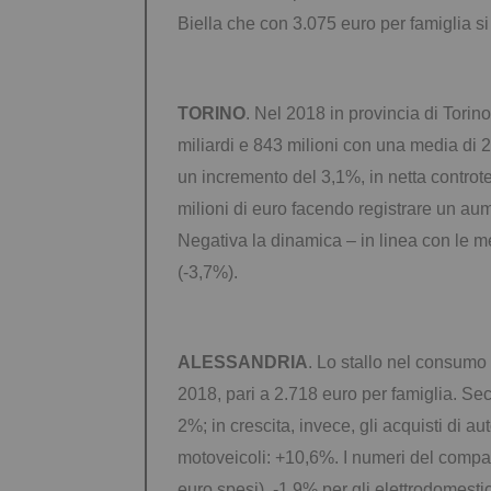
Biella che con 3.075 euro per famiglia si
TORINO
. Nel 2018 in provincia di Torin
miliardi e 843 milioni con una media di 
un incremento del 3,1%, in netta controte
milioni di euro facendo registrare un aum
Negativa la dinamica – in linea con le m
(-3,7%).
ALESSANDRIA
. Lo stallo nel consumo 
2018, pari a 2.718 euro per famiglia. Sec
2%; in crescita, invece, gli acquisti di a
motoveicoli: +10,6%. I numeri del compart
euro spesi), -1,9% per gli elettrodomesti