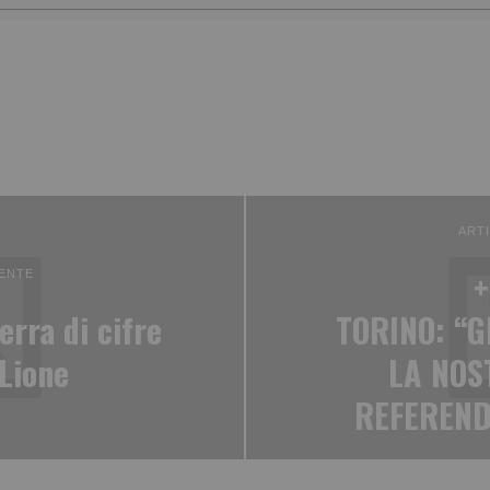
ART
+
ENTE
erra di cifre
TORINO: “G
-Lione
LA NOS
REFEREND