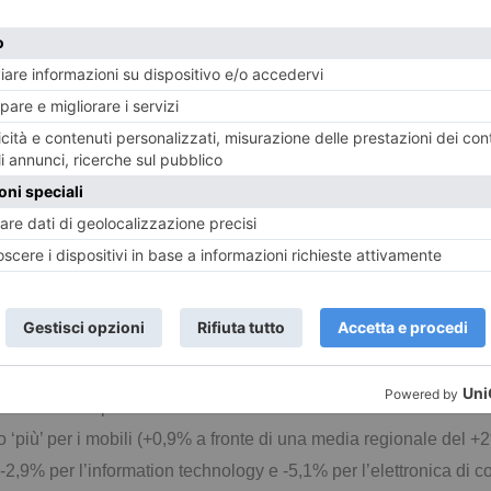
ione le altre voci del comparto ‘casa’: elettrodomestici -1,9%,
on technology -3%.
 di Vercelli nel 2018 hanno speso 217 milioni di euro in beni dure
 dimostrano che la quota maggiore, 73 milioni di euro, è stata des
in regione). Sono stati spesi, poi, 68 milioni per le auto nuove (
: -6,2% per i motoveicoli, -4,3%, per l’elettronica di consumo, 
a 193 milioni di euro, ovvero 2.589 euro a famiglia, la spesa in b
 è la flessione registrata dall’Osservatorio Findomestic per le
petto al 2017 per le auto usate: 54 milioni con una crescita del
iù’ per i mobili (+0,9% a fronte di una media regionale del +2%). 
, -2,9% per l’information technology e -5,1% per l’elettronica di