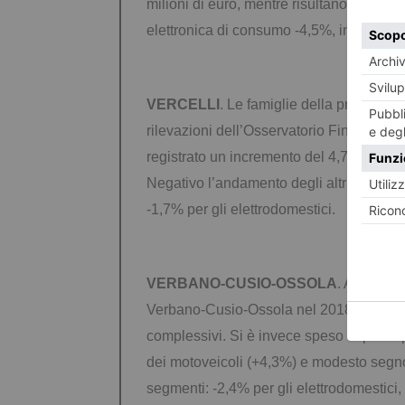
milioni di euro, mentre risultano in fless
elettronica di consumo -4,5%, informati
VERCELLI
. Le famiglie della provincia
rilevazioni dell’Osservatorio Findomestic
registrato un incremento del 4,7% (record 
Negativo l’andamento degli altri segmenti
-1,7% per gli elettrodomestici.
VERBANO-CUSIO-OSSOLA
. Ammonta 
Verbano-Cusio-Ossola nel 2018. Sensibile
complessivi. Si è invece speso di più ris
dei motoveicoli (+4,3%) e modesto segno ‘p
segmenti: -2,4% per gli elettrodomestici