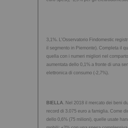
3,1%. L’Osservatorio Findomestic registr
il segmento in Piemonte). Completa il quad
quella con i numeri migliori nel comparto
aumentata dello 0,1% a fronte di una sens
elettronica di consumo (-2,7%).
BIELLA
. Nel 2018 il mercato dei beni d
record di 3.075 euro a famiglia. Come di
dello 0,6% (75 milioni), quelle usate ha
mobili: +2% con una spesa complessiva di 