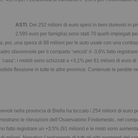
ASTI
. Dei 252 milioni di euro spesi in beni durevoli in p
2.595 euro per famiglia) sono stati 70 quelli impiegati p
a, poi, una spesa di 88 milioni per le auto usate con una contra
ro sfavorevole per il comparto ‘veicoli’ il -3,6% fatto registrare 
 ‘casa’: i mobili sono schizzati a +3,1% per 61 milioni di euro d
ibile flessione in tutte le altre province. Contenute le perdite n
urevoli nella provincia di Biella ha toccato i 254 milioni di eur
mostrano le rilevazioni dell’Osservatorio Findomestic, nel compa
nno fatto registrare un +3,5% (91 milioni) e le moto sono aumenta
milioni. Negativo l’andamento di tutti gli altri segmenti del co