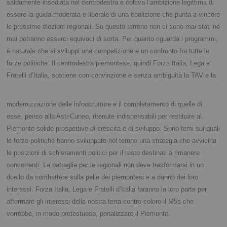
saldamente insediata nel centrodestra e coltiva l’ambizione legittima di
essere la guida moderata e liberale di una coalizione che punta a vincere
le prossime elezioni regionali. Su questo terreno non ci sono mai stati né
mai potranno esserci equivoci di sorta. Per quanto riguarda i programmi,
è naturale che si sviluppi una competizione e un confronto fra tutte le
forze politiche. Il centrodestra piemontese, quindi Forza Italia, Lega e
Fratelli d’Italia, sostiene con convinzione e senza
ambiguità la TAV e la
modernizzazione delle infrastrutture e il completamento di quelle di
esse, penso alla Asti-Cuneo, ritenute indispensabili per restituire al
Piemonte solide prospettive di crescita e di sviluppo. Sono temi sui quali
le forze politiche hanno sviluppato nel tempo una strategia che avvicina
le posizioni di schieramenti politici per il resto destinati a rimanere
concorrenti. La battaglia per le regionali non deve trasformarsi in un
duello da combattere sulla pelle dei piemontesi e a danno dei loro
interessi. Forza Italia, Lega e Fratelli d’Italia faranno la loro parte per
affermare gli interessi della nostra terra contro coloro il M5s che
vorrebbe, in modo pretestuoso, penalizzare il Piemonte.