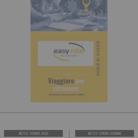
METEO TORINO OGGI
METEO TORINO DOMANI