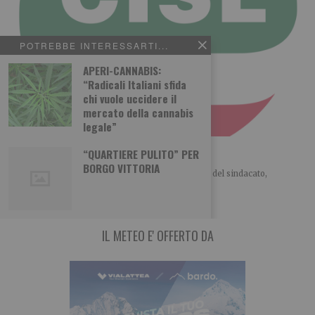
POTREBBE INTERESSARTI...
APERI-CANNABIS:
“Radicali Italiani sfida
chi vuole uccidere il
mercato della cannabis
legale”
La Cisl vince. Basta conflitti
“QUARTIERE PULITO” PER
BORGO VITTORIA
LO SCENARIO POLITICO di Giorgio Merlo Il ruolo del sindacato,
storicamente, passa attraverso la contrattazione, il
IL METEO E' OFFERTO DA