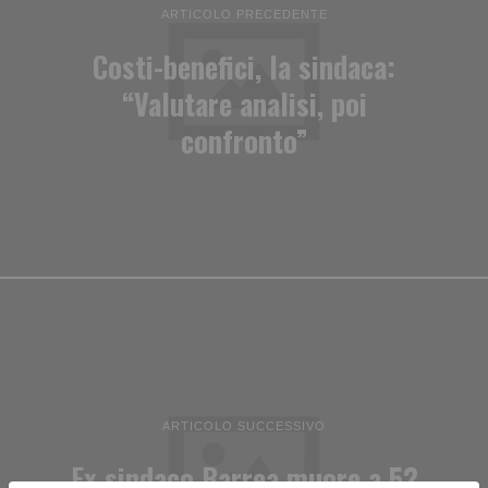
ARTICOLO PRECEDENTE
Costi-benefici, la sindaca:
“Valutare analisi, poi
confronto”
ARTICOLO SUCCESSIVO
Ex sindaco Barrea muore a 52