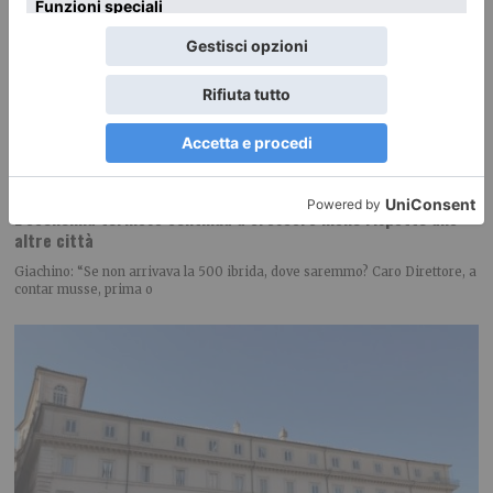
L’economia torinese continua a crescere meno rispetto alle
altre città
Giachino: “Se non arrivava la 500 ibrida, dove saremmo? Caro Direttore, a
contar musse, prima o