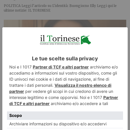
POLITICA Leggi l’articolo su L’identità: Buongiorno Elly Leggi qui le
ultime notizie: IL TORINESE
Nallo: “Lo screening neonatale esteso è realtà anche in