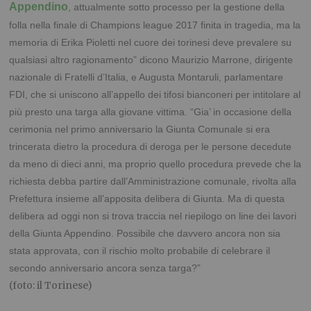
Appendino
, attualmente sotto processo per la gestione della
folla nella finale di Champions league 2017 finita in tragedia, ma la
memoria di Erika Pioletti nel cuore dei torinesi deve prevalere su
qualsiasi altro ragionamento” dicono Maurizio Marrone, dirigente
nazionale di Fratelli d’Italia, e Augusta Montaruli, parlamentare
FDI, che si uniscono all’appello dei tifosi bianconeri per intitolare al
più presto una targa alla giovane vittima. “Gia’ in occasione della
cerimonia nel primo anniversario la Giunta Comunale si era
trincerata dietro la procedura di deroga per le persone decedute
da meno di dieci anni, ma proprio quello procedura prevede che la
richiesta debba partire dall’Amministrazione comunale, rivolta alla
Prefettura insieme all’apposita delibera di Giunta. Ma di questa
delibera ad oggi non si trova traccia nel riepilogo on line dei lavori
della Giunta Appendino. Possibile che davvero ancora non sia
stata approvata, con il rischio molto probabile di celebrare il
secondo anniversario ancora senza targa?”
(foto: il Torinese)