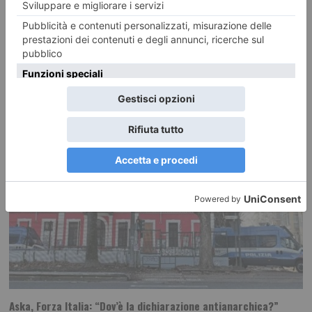
Piemonte”
E’ un grande traguardo, frutto del lavoro che anche se dell’opposizione
siamo riusciti a portare avanti
Aska, Forza Italia: “Dov’è la dichiarazione antianarchica?”