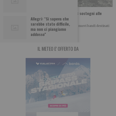
Piemonte, in arrivo nove bandi per lo sport: sostegni alle
attività giovanili
Allegri: “Si sapeva che
sarebbe stato difficile,
La Regione Piemonte si prepara a pubblicare nove nuovi bandi destinati
ma non ci piangiamo
al mondo dello sport. I
addosso”
IL METEO E' OFFERTO DA