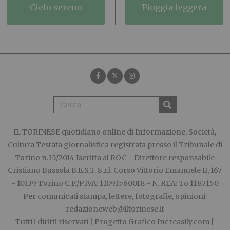
cielo sereno
pioggia leggera
IL TORINESE
quotidiano online di Informazione, Società,
Cultura Testata giornalistica registrata presso il Tribunale di
Torino n.15/2014 Iscritta al ROC - Direttore responsabile
Cristiano Bussola B.E.S.T. S.r.l. Corso Vittorio Emanuele II, 167
- 10139 Torino C.F./P.IVA: 11091560018 - N. REA: To 1187150
Per comunicati stampa, lettere, fotografie, opinioni:
redazioneweb@iltorinese.it
Tutti i diritti riservati | Progetto Grafico
Increasily.com
|