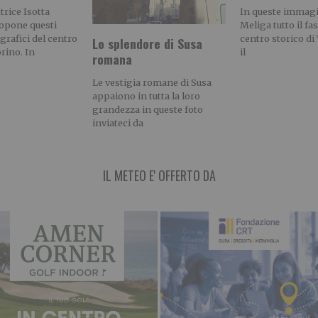
trice Isotta
In queste immagin
ropone questi
Meliga tutto il fa
ografici del centro
centro storico d
Lo splendore di Susa
orino. In
il
romana
Le vestigia romane di Susa
appaiono in tutta la loro
grandezza in queste foto
inviateci da
IL METEO E' OFFERTO DA