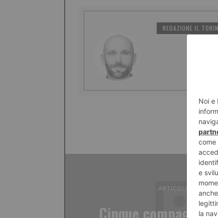
REDAZIONE IL TORI
ARTICOLO PRECED
Cinque compagnie p