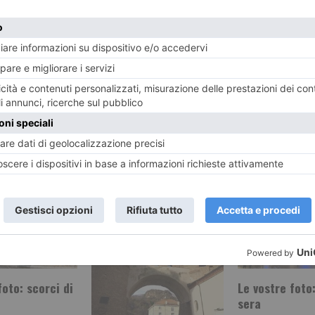
Sformato 
mondo
RECENTI:
foto: scorci di
Le vostre foto:
sera