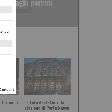
di funghi porcini
 Torino di
Le foto dei lettori: la
stazione di Porta Nuova