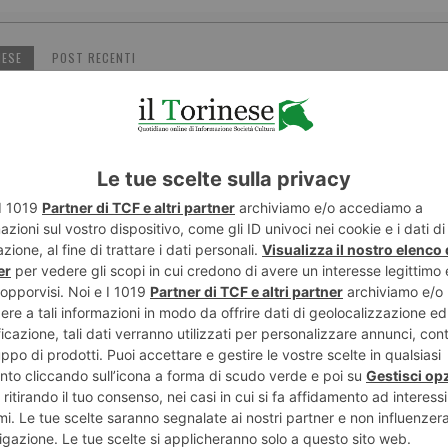
NESE
POST RECENTI
ENTE
ART
iemontesi in