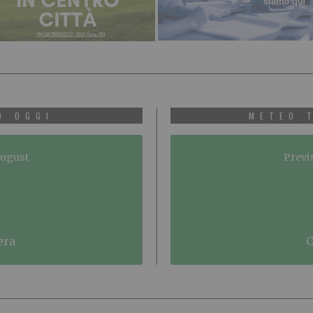
O OGGI
METEO 
August
Previ
era