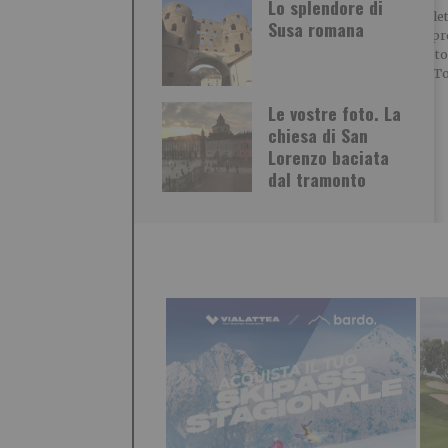
Lo splendore di
Ecco le foto di un ciclo di
La nostra let
Susa romana
Dipinti Murali realizzati da
Meliga ci p
Silvia Marchionne e da
dettagli fot
Gianluca
storico di T
Le vostre foto. La
chiesa di San
Lorenzo baciata
dal tramonto